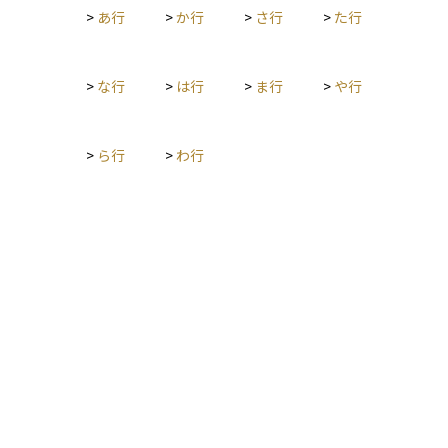
>
あ行
>
か行
>
さ行
>
た行
給付が行われることを目的としています。保険料を納め忘れて
いた期間が長いと、せっかくの給付が受けられないこともある
ため、日頃からの納付状況の確認が大切です。
>
な行
>
は行
>
ま行
>
や行
>
ら行
>
わ行