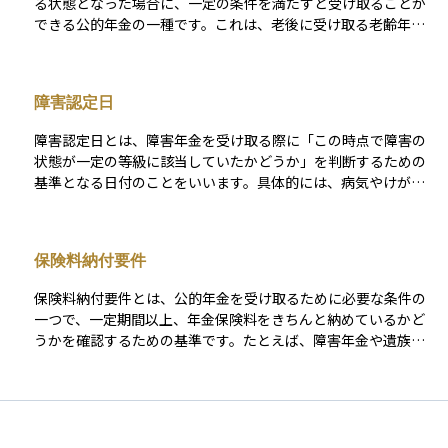
る状態となった場合に、一定の条件を満たすと受け取ることが
できる公的年金の一種です。これは、老後に受け取る老齢年金
とは異なり、まだ働き盛りの年齢であっても、障害の状態に応
じて生活を支えるために支給されるものです。 受け取るために
は、初診日の時点で年金制度に加入していたことや、一定の保
障害認定日
険料納付要件を満たしていること、そして障害の程度が法律で
定められた等級に該当することが必要です。障害年金には「障
障害認定日とは、障害年金を受け取る際に「この時点で障害の
害基礎年金」と「障害厚生年金」の2種類があり、どの年金制度
状態が一定の等級に該当していたかどうか」を判断するための
に加入していたかによって対象や支給額が異なります。これは
基準となる日付のことをいいます。具体的には、病気やけがで
障害を抱えながらも暮らしていく人の経済的な支えとなる大切
初めて医療機関を受診した日（初診日）から原則として1年6か
な制度です。
月が経過した日、またはその期間内に治った場合にはその日が
障害認定日になります。 この日を基準にして、医師の診断書を
保険料納付要件
もとに障害の程度が1級、2級（または3級）などに当てはまる
かどうかが判定されます。障害認定日は年金の支給開始時期を
保険料納付要件とは、公的年金を受け取るために必要な条件の
左右する重要な要素であり、正確な把握が必要です。特に申請
一つで、一定期間以上、年金保険料をきちんと納めているかど
時には、この日をもとに診断書を提出する必要があるため、障
うかを確認するための基準です。たとえば、障害年金や遺族年
害年金の手続きにおいて非常に大切な日付とされています。
金を受け取るには、初診日や死亡日の前日時点で、保険料を
「原則として加入期間の3分の2以上」納付または免除されてい
る必要があります。 例外的に、直近1年間に未納がなければ受
け取れる特例もあります。これは、制度を公平に維持するため
の仕組みで、必要な保険料をきちんと負担していた人に対して