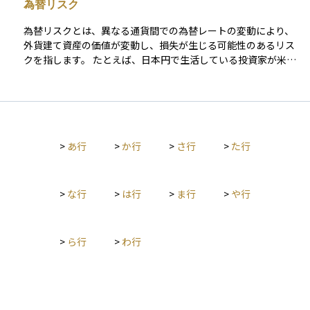
為替リスク
行される仕組みです。これにより、米国の投資家は外国株に直
接投資することなく、為替や取引制度の違いを気にせずに外国
為替リスクとは、異なる通貨間での為替レートの変動により、
企業に投資できるというメリットがあります。 一方で、元とな
外貨建て資産の価値が変動し、損失が生じる可能性のあるリス
る外国企業の株価や為替レートの影響を受けるため、価格は米
クを指します。 たとえば、日本円で生活している投資家が米ド
国市場だけでなく、母国市場の動きや為替相場にも左右されま
ル建ての株式や債券に投資した場合、最終的なリターンは円と
す。日本企業ではトヨタやソニーなど、グローバル企業の多く
ドルの為替レートに大きく左右されます。仮に投資先の価格が
がADRを発行しており、海外投資家への資金調達手段や知名度
変わらなくても、円高が進むと、日本円に換算した際の資産価
向上のツールとしても活用されています。 ADRは、国際分散投
値が目減りしてしまうことがあります。反対に、円安が進め
資を円滑に行うための金融インフラとして、機関投資家から個
ば、為替差益によって収益が増える場合もあります。 為替リス
人投資家まで幅広く利用されています。
>
あ行
>
か行
>
さ行
>
た行
クは、外国株式、外貨建て債券、海外不動産、グローバルファ
ンドなど、外貨に関わるすべての資産に存在する基本的なリス
クです。 対策としては、為替ヘッジ付きの商品を選ぶ、複数の
通貨や地域に分散して投資する、長期的な視点で資産を保有す
>
な行
>
は行
>
ま行
>
や行
るなどの方法があります。海外資産に投資する際は、リターン
だけでなく、為替リスクの存在も十分に理解しておくことが大
切です。
>
ら行
>
わ行