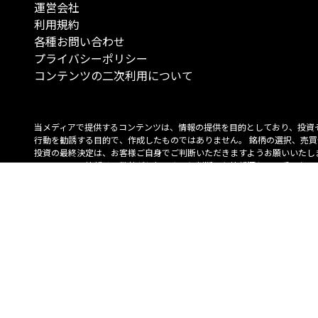
運営会社
利用規約
各種お問い合わせ
プライバシーポリシー
コンテンツの二次利用について
当メディアで提供するコンテンツは、情報の提供を目的としており、投資
行動を勧誘する目的で、作成したものではありません。 銘柄の選択、売買
投資の最終決定は、お客様ご自身でご判断いただきますようお願いいたしま
コンテンツの情報は、弊社が信頼できると判断した情報源から入手したも
が、その情報源の確実性を保証したものではありません。 また、本コンテ
載内容は、予告なしに変更することがあります。
「投資のコンシェルジュ」はMONO Investmentの登録商標です（登録商標
6527070号）。
Copyright © 2022 株式会社MONO Investment All rights reserved.