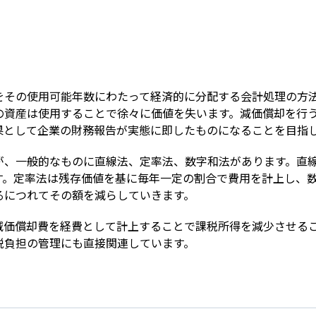
Term
をその使用可能年数にわたって経済的に分配する会計処理の方
の資産は使用することで徐々に価値を失います。減価償却を行
果として企業の財務報告が実態に即したものになることを目指
が、一般的なものに直線法、定率法、数字和法があります。直
す。定率法は残存価値を基に毎年一定の割合で費用を計上し、
るにつれてその額を減らしていきます。
減価償却費を経費として計上することで課税所得を減少させる
税負担の管理にも直接関連しています。