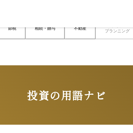
ライフ

節税
相続・贈与
不動産
プランニング
投資の用語ナビ