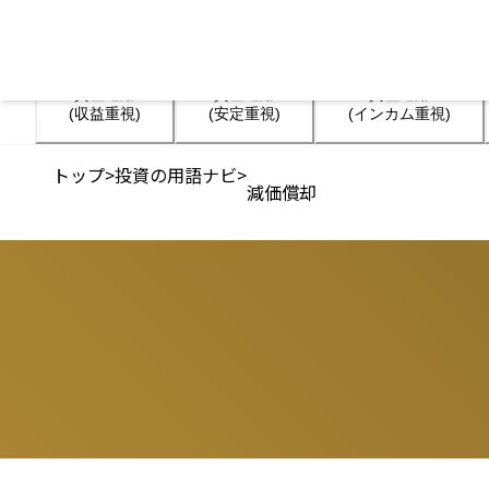
資産運用

資産運用

資産運用

(収益重視)
(安定重視)
(インカム重視)
トップ
>
投資の用語ナビ
>
減価償却