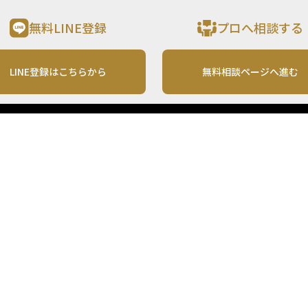
無料LINE登録
プロへ相談する
LINE登録はこちらから
無料相談ページへ進む
運営会社
利用規約
各種お問い合わせ
株式会社MONO Investment
プライバシーポリシー
コンテンツの二次利用
ンテンツは、情報の提供を目的としており、投資その他の行動を勧誘する目的で、作
投資の最終決定は、お客様ご自身でご判断いただきますようお願いいたします。 本