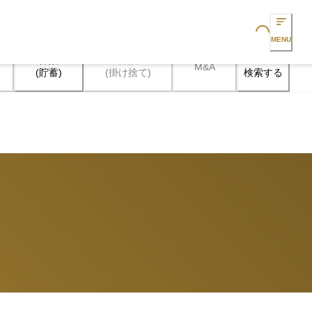
Loading...
MENU
保険

保険

M&A
検索する
(貯蓄)
(掛け捨て)