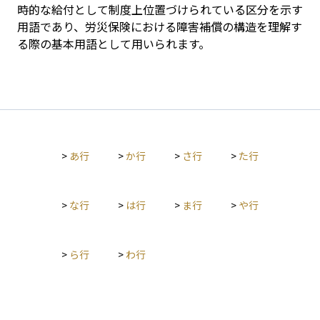
時的な給付として制度上位置づけられている区分を示す
用語であり、労災保険における障害補償の構造を理解す
る際の基本用語として用いられます。
>
あ行
>
か行
>
さ行
>
た行
>
な行
>
は行
>
ま行
>
や行
>
ら行
>
わ行