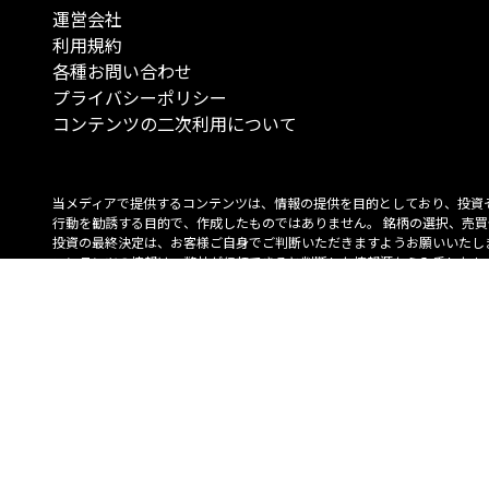
運営会社
利用規約
各種お問い合わせ
プライバシーポリシー
コンテンツの二次利用について
当メディアで提供するコンテンツは、情報の提供を目的としており、投資
行動を勧誘する目的で、作成したものではありません。 銘柄の選択、売買
投資の最終決定は、お客様ご自身でご判断いただきますようお願いいたしま
コンテンツの情報は、弊社が信頼できると判断した情報源から入手したも
が、その情報源の確実性を保証したものではありません。 また、本コンテ
載内容は、予告なしに変更することがあります。
「投資のコンシェルジュ」はMONO Investmentの登録商標です（登録商標
6527070号）。
Copyright © 2022 株式会社MONO Investment All rights reserved.