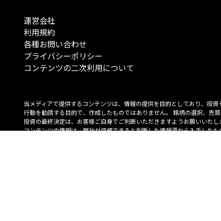
運営会社
利用規約
各種お問い合わせ
プライバシーポリシー
コンテンツの二次利用について
当メディアで提供するコンテンツは、情報の提供を目的としており、投資
行動を勧誘する目的で、作成したものではありません。 銘柄の選択、売買
投資の最終決定は、お客様ご自身でご判断いただきますようお願いいたしま
コンテンツの情報は、弊社が信頼できると判断した情報源から入手したも
が、その情報源の確実性を保証したものではありません。 また、本コンテ
載内容は、予告なしに変更することがあります。
「投資のコンシェルジュ」はMONO Investmentの登録商標です（登録商標
6527070号）。
Copyright © 2022 株式会社MONO Investment All rights reserved.