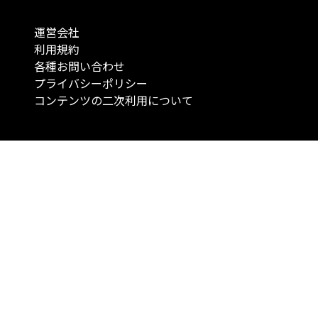
運営会社
利用規約
各種お問い合わせ
プライバシーポリシー
コンテンツの二次利用について
当メディアで提供するコンテンツは、情報の提供を目的としており、投資
行動を勧誘する目的で、作成したものではありません。 銘柄の選択、売買
投資の最終決定は、お客様ご自身でご判断いただきますようお願いいたしま
コンテンツの情報は、弊社が信頼できると判断した情報源から入手したも
が、その情報源の確実性を保証したものではありません。 また、本コンテ
載内容は、予告なしに変更することがあります。
「投資のコンシェルジュ」はMONO Investmentの登録商標です（登録商標
6527070号）。
Copyright © 2022 株式会社MONO Investment All rights reserved.