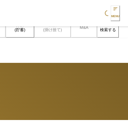
Loading...
MENU
保険

保険

M&A
検索する
(貯蓄)
(掛け捨て)