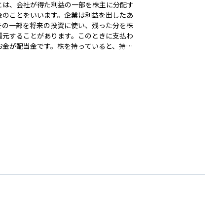
とは、会社が得た利益の一部を株主に分配す
金のことをいいます。企業は利益を出したあ
その一部を将来の投資に使い、残った分を株
還元することがあります。このときに支払わ
お金が配当金です。株を持っていると、持ち
に応じて定期的に配当金を受け取ることがで
す。多くの場合、年に1回または2回支払わ
企業によって金額や支払い時期は異なりま
配当は企業からの「お礼」のようなもので、
長く持ち続ける理由の一つになることがあり
。