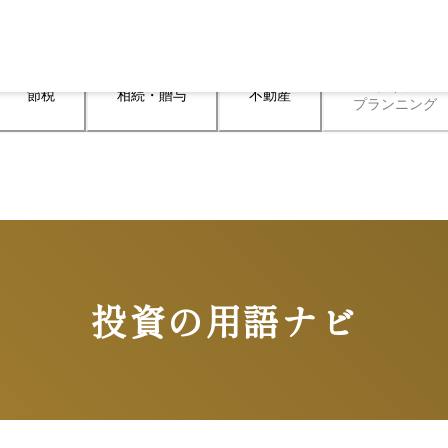
ライフ

節税
相続・贈与
不動産
プランニング
投資の用語ナビ