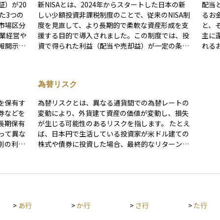
証）が20
新NISAとは、2024年からスタートした日本の新
配当
た3つの
しい少額投資非課税制度のことで、従来のNISA制
るお
市場区分
度を見直して、より長期的で柔軟な資産形成を支
と、
援する目的で導入されました。この制度では、投
主に
報開示が
資で得られた利益（配当や売却益）が一定の条件
れる
資対象と
のもとで非課税になるため、税負担を気にせずに
株数
投資ができます。新NISAでは「つみたて投資枠」
きま
コーポレ
と「成長投資枠」の2つの枠が用意されており、
れ、
為替リスク
満たす必
年間の投資可能額や総額の上限も大幅に引き上げ
す。
に上場し
られました。 また、非課税期間が無期限となった
株を
を保有す
為替リスクとは、異なる通貨間での為替レートの
評価され
ことで、より長期的な運用が可能となっていま
ます
券などを
変動により、外貨建て資産の価値が変動し、損失
も、この
す。投資初心者にも利用しやすい仕組みとなって
長期保有
が生じる可能性のあるリスクを指します。 たとえ
て調べ始
おり、老後資金や将来の資産形成の手段として注
って異な
ば、日本円で生活している投資家が米ドル建ての
目されています。
別の利益
株式や債券に投資した場合、最終的なリターンは
優待内容
円とドルの為替レートに大きく左右されます。仮
クもあり
に投資先の価格が変わらなくても、円高が進む
と、日本円に換算した際の資産価値が目減りして
しまうことがあります。反対に、円安が進めば、
為替差益によって収益が増える場合もあります。
>
あ行
>
か行
>
さ行
>
た行
為替リスクは、外国株式、外貨建て債券、海外不
動産、グローバルファンドなど、外貨に関わるす