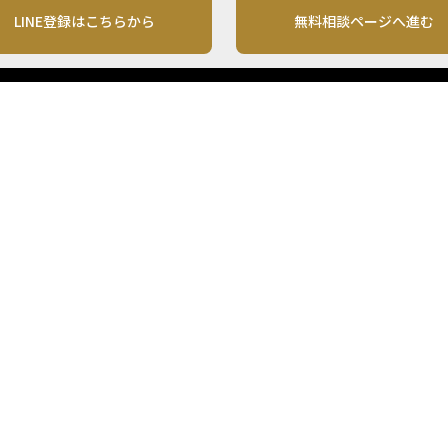
LINE登録はこちらから
無料相談ページへ進む
運営会社
利用規約
各種お問い合わせ
株式会社MONO Investment
プライバシーポリシー
コンテンツの二次利用
ンテンツは、情報の提供を目的としており、投資その他の行動を勧誘する目的で、作
投資の最終決定は、お客様ご自身でご判断いただきますようお願いいたします。 本
から入手したものですが、その情報源の確実性を保証したものではありません。 ま
があります。
「投資のコンシェルジュ」はMONO Investmentの登録商標です（登録商標第65270