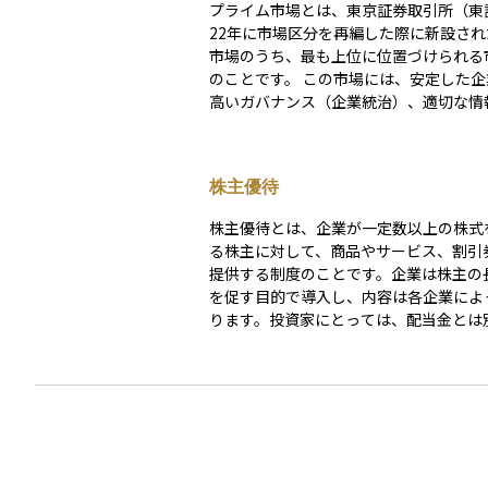
プライム市場とは、東京証券取引所（東
22年に市場区分を再編した際に新設され
市場のうち、最も上位に位置づけられる
のことです。 この市場には、安定した企業経営や
高いガバナンス（企業統治）、適切な情
求められ、主に国内外の機関投資家が投
することを想定しています。 プライム市場に上場
するためには、株主数や流通株式比率、
株主優待
ートガバナンス体制などの厳しい基準を
要があります。そのため、プライム市場
株主優待とは、企業が一定数以上の株式
ている企業は、信頼性や成長性が高いと
る株主に対して、商品やサービス、割引
る傾向があります。投資初心者にとって
提供する制度のことです。企業は株主の
市場に上場している銘柄は比較的安心し
を促す目的で導入し、内容は各企業によ
める対象として適しています。
ります。投資家にとっては、配当金とは
を得る手段となりますが、業績によって
が変更されたり、廃止されたりするリス
ます。