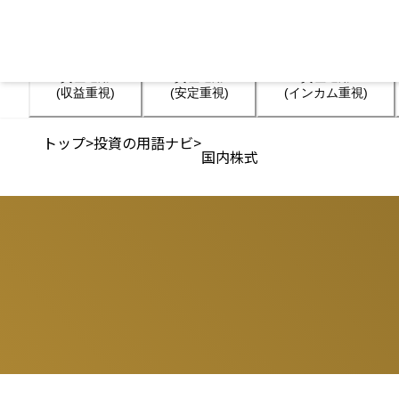
資産運用

資産運用

資産運用

(収益重視)
(安定重視)
(インカム重視)
トップ
>
投資の用語ナビ
>
国内株式