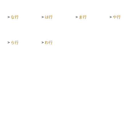
べての資産に存在する基本的なリスクです。 対策
としては、為替ヘッジ付きの商品を選ぶ、複数の
通貨や地域に分散して投資する、長期的な視点で
>
な行
>
は行
>
ま行
>
や行
資産を保有するなどの方法があります。海外資産
に投資する際は、リターンだけでなく、為替リス
クの存在も十分に理解しておくことが大切です。
>
ら行
>
わ行