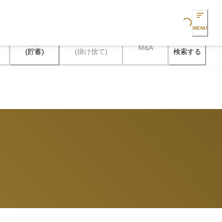
Loading...
MENU
保険

保険

M&A
検索する
(貯蓄)
(掛け捨て)