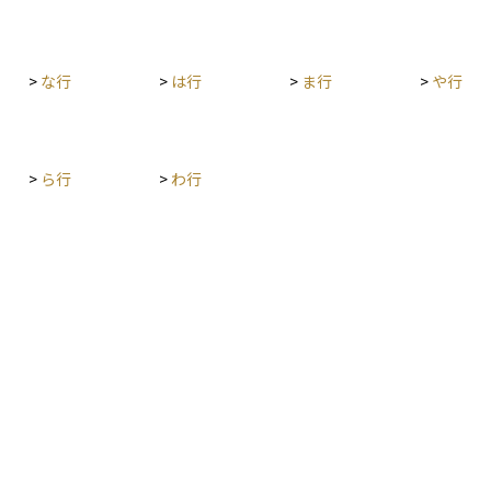
>
な行
>
は行
>
ま行
>
や行
>
ら行
>
わ行