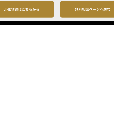
LINE登録はこちらから
無料相談ページへ進む
運営会社
利用規約
各種お問い合わせ
株式会社MONO Investment
プライバシーポリシー
コンテンツの二次利用
ンテンツは、情報の提供を目的としており、投資その他の行動を勧誘する目的で、作
投資の最終決定は、お客様ご自身でご判断いただきますようお願いいたします。 本
から入手したものですが、その情報源の確実性を保証したものではありません。 ま
があります。