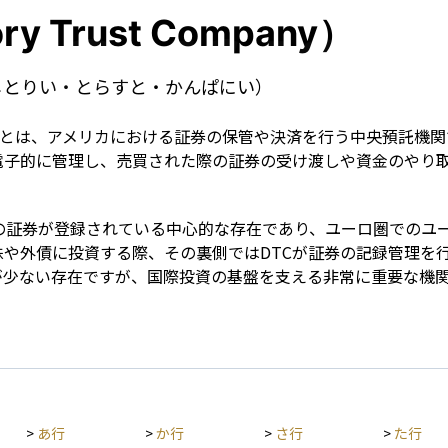
Term
ry Trust Company）
じとりい・とらすと・かんぱにい）
 Company）とは、アメリカにおける証券の保管や決済を行う中央
電子的に管理し、売買された際の証券の受け渡しや資金のやり
半の証券が登録されている中心的な存在であり、ユーロ圏でのユ
株や外債に投資する際、その裏側ではDTCが証券の記録管理を
が少ない存在ですが、国際投資の基盤を支える非常に重要な機
>
あ行
>
か行
>
さ行
>
た行