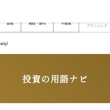
ライフ

節税
相続・贈与
不動産
プランニング
pany）
投資の用語ナビ