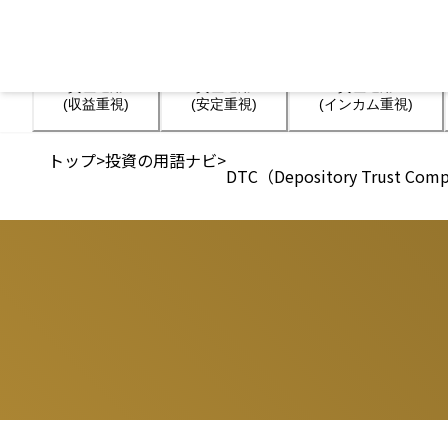
資産運用

資産運用

資産運用

(収益重視)
(安定重視)
(インカム重視)
トップ
>
投資の用語ナビ
>
DTC（Depository Trust Com