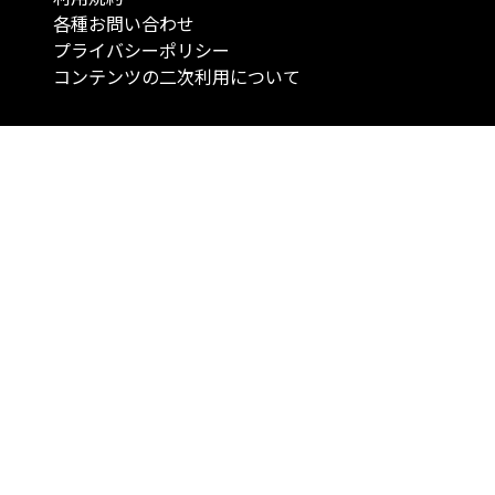
各種お問い合わせ
プライバシーポリシー
コンテンツの二次利用について
当メディアで提供するコンテンツは、情報の提供を目的としており、投資
行動を勧誘する目的で、作成したものではありません。 銘柄の選択、売買
投資の最終決定は、お客様ご自身でご判断いただきますようお願いいたしま
コンテンツの情報は、弊社が信頼できると判断した情報源から入手したも
が、その情報源の確実性を保証したものではありません。 また、本コンテ
載内容は、予告なしに変更することがあります。
「投資のコンシェルジュ」はMONO Investmentの登録商標です（登録商標
6527070号）。
Copyright © 2022 株式会社MONO Investment All rights reserved.