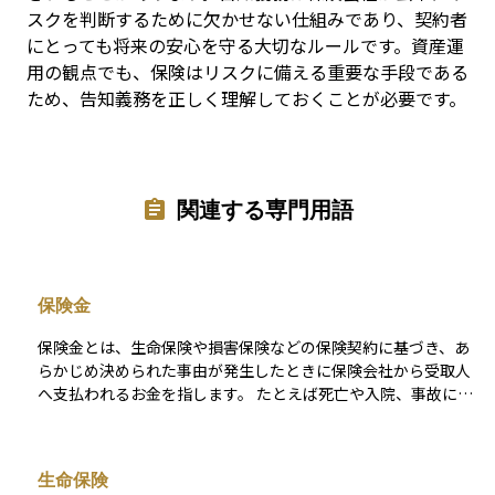
スクを判断するために欠かせない仕組みであり、契約者
にとっても将来の安心を守る大切なルールです。資産運
用の観点でも、保険はリスクに備える重要な手段である
ため、告知義務を正しく理解しておくことが必要です。
関連する専門用語
保険金
保険金とは、生命保険や損害保険などの保険契約に基づき、あ
らかじめ決められた事由が発生したときに保険会社から受取人
へ支払われるお金を指します。 たとえば死亡や入院、事故によ
る損害などが起こると、契約内容に応じた金額が支払われま
す。これは万一の経済的損失を補うために設計されており、受
け取った人は生活費や治療費、修理費などに充てることができ
生命保険
ます。