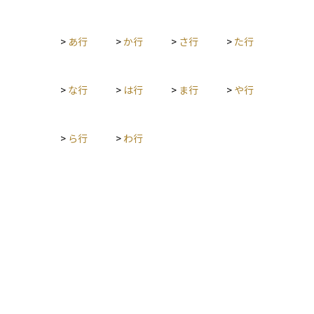
（損切り）ルールを設定するなどの方法があります。また、長
期的な視点でリスク許容度を考慮しながらポートフォリオを調
>
あ行
>
か行
>
さ行
>
た行
整することも有効です。適切なリスク管理を行うことで、市場
の急変動時にも冷静に対応し、資産の保全と成長のバランスを
取ることが可能になります。
>
な行
>
は行
>
ま行
>
や行
>
ら行
>
わ行