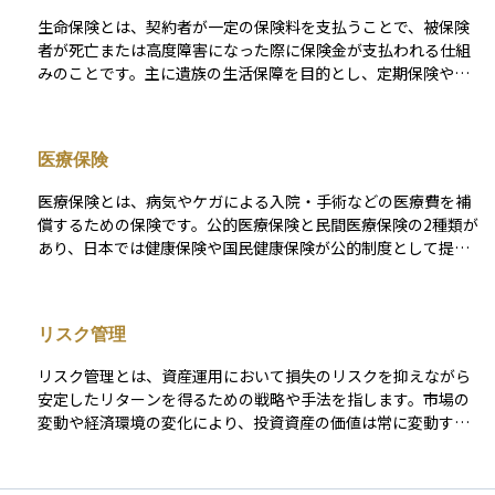
生命保険とは、契約者が一定の保険料を支払うことで、被保険
者が死亡または高度障害になった際に保険金が支払われる仕組
みのことです。主に遺族の生活保障を目的とし、定期保険や終
身保険などの種類があります。また、貯蓄性を備えた商品もあ
り、満期時に保険金を受け取れるものもあります。加入時の年
齢や健康状態によって保険料が異なり、長期的な資産運用やリ
医療保険
スク管理の一環として活用されます。
医療保険とは、病気やケガによる入院・手術などの医療費を補
償するための保険です。公的医療保険と民間医療保険の2種類が
あり、日本では健康保険や国民健康保険が公的制度として提供
されています。一方、民間医療保険は、公的保険でカバーしき
れない自己負担分や特定の治療費を補填するために活用されま
す。契約内容によって給付金の額や支払い条件が異なり、将来
リスク管理
の医療費負担を軽減するために重要な役割を果たします。
リスク管理とは、資産運用において損失のリスクを抑えながら
安定したリターンを得るための戦略や手法を指します。市場の
変動や経済環境の変化により、投資資産の価値は常に変動する
ため、適切なリスク管理を行うことが重要です。具体的には、
異なる資産クラスに分散投資することでリスクを分散させる、
投資対象の信用力や市場環境を定期的に見直す、ストップロス