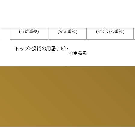
資産運用

資産運用

資産運用

(収益重視)
(安定重視)
(インカム重視)
トップ
>
投資の用語ナビ
>
忠実義務