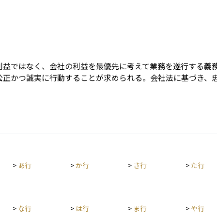
Term
利益ではなく、会社の利益を最優先に考えて業務を遂行する義
公正かつ誠実に行動することが求められる。会社法に基づき、
>
あ行
>
か行
>
さ行
>
た行
>
な行
>
は行
>
ま行
>
や行