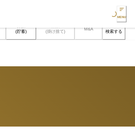
Loading...
MENU
保険

保険

M&A
検索する
(貯蓄)
(掛け捨て)