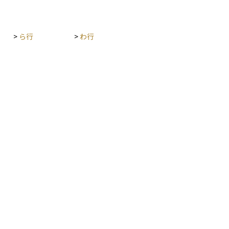
>
ら行
>
わ行