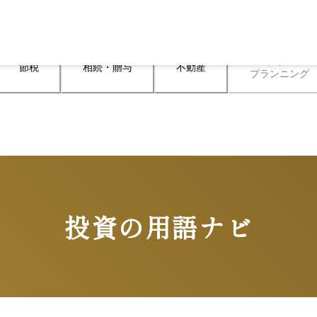
ライフ

節税
相続・贈与
不動産
プランニング
投資の用語ナビ