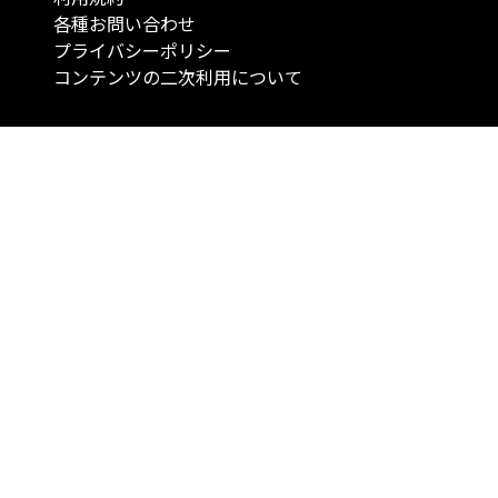
各種お問い合わせ
プライバシーポリシー
コンテンツの二次利用について
当メディアで提供するコンテンツは、情報の提供を目的としており、投資
行動を勧誘する目的で、作成したものではありません。 銘柄の選択、売買
投資の最終決定は、お客様ご自身でご判断いただきますようお願いいたしま
コンテンツの情報は、弊社が信頼できると判断した情報源から入手したも
が、その情報源の確実性を保証したものではありません。 また、本コンテ
載内容は、予告なしに変更することがあります。
「投資のコンシェルジュ」はMONO Investmentの登録商標です（登録商標
6527070号）。
Copyright © 2022 株式会社MONO Investment All rights reserved.