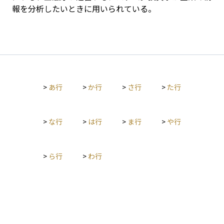
報を分析したいときに用いられている。
>
あ行
>
か行
>
さ行
>
た行
>
な行
>
は行
>
ま行
>
や行
>
ら行
>
わ行