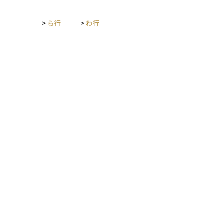
>
ら行
>
わ行