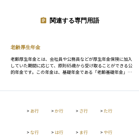
関連する専門用語
老齢厚生年金
老齢厚生年金とは、会社員や公務員などが厚生年金保険に加入
していた期間に応じて、原則65歳から受け取ることができる公
的年金です。この年金は、基礎年金である「老齢基礎年金」に
上乗せされる形で支給され、収入に比例して金額が決まる仕組
みになっています。つまり、働いていたときの給与が高く、加
入期間が長いほど受け取れる年金額も多くなります。また、一
定の要件を満たせば、配偶者などに加算される「加給年金」も
含まれることがあります。老後の生活をより安定させるための
>
あ行
>
か行
>
さ行
>
た行
重要な柱となる年金です。
>
な行
>
は行
>
ま行
>
や行