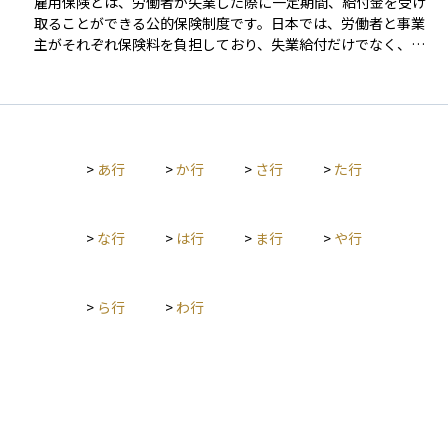
雇用保険とは、労働者が失業した際に一定期間、給付金を受け
料になります。
取ることができる公的保険制度です。日本では、労働者と事業
主がそれぞれ保険料を負担しており、失業給付だけでなく、教
育訓練給付や育児休業給付なども提供されます。 この制度は、
収入が途絶えた際の生活資金を一定期間補う役割を果たし、資
産の取り崩しを抑えるという意味でも、資産運用と補完的な関
係にあります。雇用の安定を図るとともに、労働市場のセーフ
ティネットとして重要な位置を占めています。
>
あ行
>
か行
>
さ行
>
た行
>
な行
>
は行
>
ま行
>
や行
>
ら行
>
わ行