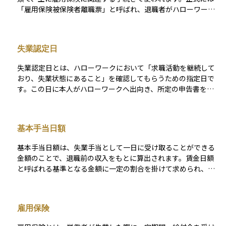
概念です。
「雇用保険被保険者離職票」と呼ばれ、退職者がハローワーク
で失業給付（失業保険）を受け取るために必要になります。 こ
の書類には、退職日、退職理由、在職中の給与などが記載され
ており、失業手当の金額や給付開始時期に影響する重要な情報
失業認定日
が含まれています。資産運用の観点では、収入が途絶える退職
期間中に離職票を使ってスムーズに失業給付を受け取ること
失業認定日とは、ハローワークにおいて「求職活動を継続して
は、生活資金を確保するうえで非常に大切な行動となります。
おり、失業状態にあること」を確認してもらうための指定日で
す。この日に本人がハローワークへ出向き、所定の申告書を提
出することで、失業給付（基本手当）を引き続き受け取るため
の条件が整います。 通常、4週間に1回程度のペースで設定さ
れ、認定日に来所しないとその期間の給付が受けられなくなる
基本手当日額
可能性があります。求職活動の実績を証明することも求められ
るため、事前の準備が重要です。失業認定日は、失業保険を受
基本手当日額は、失業手当として一日に受け取ることができる
給している間は非常に大切な手続きのひとつになります。
金額のことで、退職前の収入をもとに算出されます。賃金日額
と呼ばれる基準となる金額に一定の割合を掛けて求められ、年
齢や収入によって上限や下限が設けられています。この金額が
決まることで、支給される失業手当の総額や生活設計の見通し
が具体的になります。資産運用の観点では、収入が一時的に減
雇用保険
る失業期間をどのように乗り切るかを考えるうえで重要な指標
となり、生活費の確保や投資の継続性を見極めるための判断材