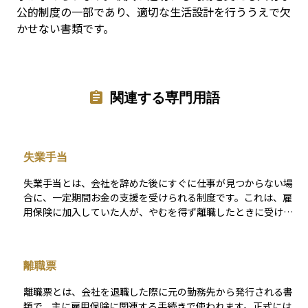
公的制度の一部であり、適切な生活設計を行ううえで欠
かせない書類です。
関連する専門用語
失業手当
失業手当とは、会社を辞めた後にすぐに仕事が見つからない場
合に、一定期間お金の支援を受けられる制度です。これは、雇
用保険に加入していた人が、やむを得ず離職したときに受け取
れる給付金の一種です。 ハローワークでの手続きを経て、一定
の条件を満たすと受け取ることができます。生活を安定させな
がら新しい仕事を探せるようにするためのもので、就職活動を
離職票
真剣に行っていることが支給の条件にもなっています。資産運
用においては、失業というリスクを考慮して、万が一に備えて
離職票とは、会社を退職した際に元の勤務先から発行される書
生活費を確保しておくことの大切さを考える上で関係してくる
類で、主に雇用保険に関連する手続きで使われます。正式には