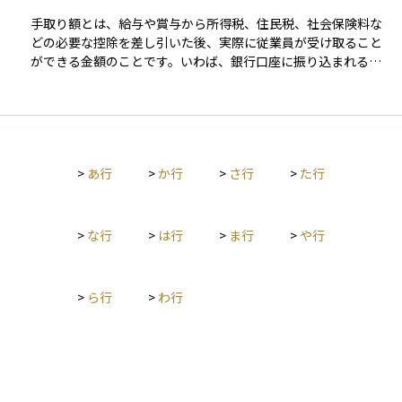
めの重要な拠出です。資産運用の観点からは、社会保険料は毎
手取り額とは、給与や賞与から所得税、住民税、社会保険料な
月のキャッシュフローに影響する固定費であり、長期的なライ
どの必要な控除を差し引いた後、実際に従業員が受け取ること
フプラン設計や可処分所得の把握に欠かせない要素です。
ができる金額のことです。いわば、銀行口座に振り込まれる実
際の可処分所得であり、日常生活の支出や貯蓄、資産運用の元
手となる重要な数字です。 額面給与が高くても、税金や社会保
険料の負担が大きければ手取り額は少なくなります。そのた
め、ライフプランを立てる際や資産形成を計画する際には、額
面だけでなく手取り額を正確に把握することが大切です。ま
>
あ行
>
か行
>
さ行
>
た行
た、手取り額の増減は、税制改正や社会保険料率の変更、扶養
家族の有無などによっても影響を受けます。
>
な行
>
は行
>
ま行
>
や行
>
ら行
>
わ行