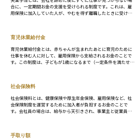
失業手当とは、会社を辞めた後にすぐに仕事が見つからない場
合に、一定期間お金の支援を受けられる制度です。これは、雇
用保険に加入していた人が、やむを得ず離職したときに受け取
れる給付金の一種です。 ハローワークでの手続きを経て、一定
の条件を満たすと受け取ることができます。生活を安定させな
がら新しい仕事を探せるようにするためのもので、就職活動を
育児休業給付金
真剣に行っていることが支給の条件にもなっています。資産運
用においては、失業というリスクを考慮して、万が一に備えて
育児休業給付金とは、赤ちゃんが生まれたあとに育児のために
生活費を確保しておくことの大切さを考える上で関係してくる
仕事を休む人に対して、雇用保険から支給されるお金のことで
概念です。
す。この制度は、子どもが1歳になるまで（一定条件を満たせば
最長2歳まで）育児に専念できるよう、収入を一部補うことを目
的としています。対象となるのは雇用保険に加入していて、一
定期間働いていた労働者で、男女問わず利用できます。 支給額
社会保険料
は、休業前の給与の67%（一定期間以降は50%）で、会社から
給与が出ていないことが条件となります。出産手当金が終わっ
社会保険料とは、健康保険や厚生年金保険、雇用保険など、社
たあとに引き続き申請されるケースが多く、家計を支える大切
会保険制度を運営するために加入者が負担するお金のことで
な制度の一つです。手続きは会社を通して行うのが一般的で
す。会社員の場合は、給与から天引きされ、事業主と従業員が
す。
半分ずつ負担する仕組みになっています。 自営業者やフリーラ
ンスの場合は、国民健康保険や国民年金の保険料を自分で納め
ます。社会保険料は、病気やケガ、老後の生活、失業といった
手取り額
生活上のリスクに備えるためのもので、将来の給付を受けるた