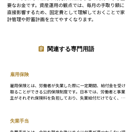
要なお金です。資産運用の観点では、毎月の手取り額に
直接影響するため、固定費として理解しておくことで家
計管理や貯蓄計画を立てやすくなります。
関連する専門用語
雇用保険
雇用保険とは、労働者が失業した際に一定期間、給付金を受け
取ることができる公的保険制度です。日本では、労働者と事業
主がそれぞれ保険料を負担しており、失業給付だけでなく、教
育訓練給付や育児休業給付なども提供されます。 この制度は、
収入が途絶えた際の生活資金を一定期間補う役割を果たし、資
産の取り崩しを抑えるという意味でも、資産運用と補完的な関
失業手当
係にあります。雇用の安定を図るとともに、労働市場のセーフ
ティネットとして重要な位置を占めています。