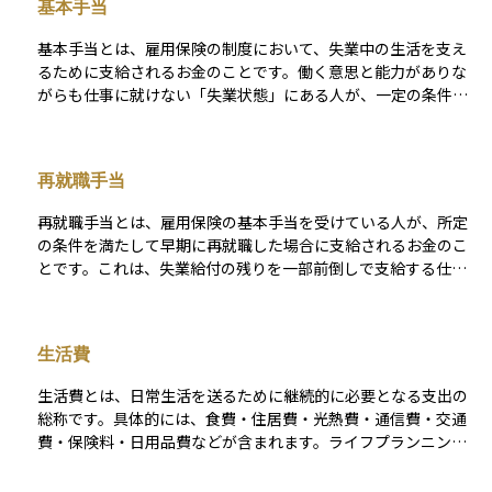
基本手当
係にあります。雇用の安定を図るとともに、労働市場のセーフ
ティネットとして重要な位置を占めています。
基本手当とは、雇用保険の制度において、失業中の生活を支え
るために支給されるお金のことです。働く意思と能力がありな
がらも仕事に就けない「失業状態」にある人が、一定の条件を
満たすことで受け取ることができます。 支給額は、退職前の賃
金や年齢、被保険者としての加入期間などをもとに計算されま
す。給付は通常、4週間ごとの「失業認定日」にハローワークで
再就職手当
認定を受けることで進められます。なお、自己都合退職か会社
都合退職かによって、支給が始まるまでの期間や支給日数が変
再就職手当とは、雇用保険の基本手当を受けている人が、所定
わる点も特徴です。基本手当は生活費の一部として活用される
の条件を満たして早期に再就職した場合に支給されるお金のこ
ほか、再就職までの経済的な安心材料ともなります。
とです。これは、失業給付の残りを一部前倒しで支給する仕組
みで、早く就職を決めた人へのインセンティブとなっていま
す。 支給されるためには、ハローワークでの職業相談を経て求
職活動を行っていたこと、失業認定を受けていたこと、そして
生活費
一定期間以上継続して働く見込みがあることなどが必要です。
また、再就職先が元の勤務先や関連会社でないことなど、いく
生活費とは、日常生活を送るために継続的に必要となる支出の
つかの条件を満たす必要があります。再就職手当を受けること
総称です。具体的には、食費・住居費・光熱費・通信費・交通
で、経済的にゆとりを持って新しい仕事に取り組むことが可能
費・保険料・日用品費などが含まれます。ライフプランニング
になります。
においては、将来の資金計画を立てる上で最も基本となる項目
です。 生活費は、家計の固定費と変動費に分けて整理するのが