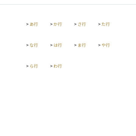
一般的です。固定費には家賃や住宅ローン、保険料、通信費な
ど毎月一定額がかかる支出が含まれ、変動費には食費や交際
費、レジャー費など月によって増減する支出が該当します。こ
>
あ行
>
か行
>
さ行
>
た行
の分類によって、支出の見直しや節約余地の把握が容易になり
ます。 ライフプランニングの観点では、生活費を「現役期」
「リタイア後」に分けて見積もることが重要です。現役期は収
入に応じた支出バランスの最適化が課題となり、リタイア後は
>
な行
>
は行
>
ま行
>
や行
年金や金融資産からの取り崩しを前提に、生活水準を維持でき
る金額を算出します。特に老後資金のシミュレーションでは、
「生活費＝必要生活費＋ゆとり費」という考え方が用いられ、
>
ら行
>
わ行
前者は最低限の生活維持費、後者は旅行や趣味などの豊かさを
加えた支出とされます。 また、生活費はインフレ率や家族構成
の変化、ライフイベント（子どもの教育、住宅購入、介護な
ど）によって大きく変動します。したがって、定期的に見直し
を行い、支出の現状と将来見通しを可視化することが、安定し
たライフプラン設計の第一歩となります。