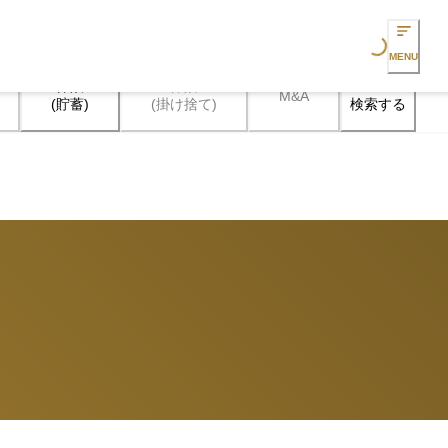
Loading...
MENU
保険

保険

M&A
検索する
(貯蓄)
(掛け捨て)