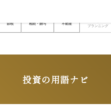
ライフ

節税
相続・贈与
不動産
プランニング
投資の用語ナビ