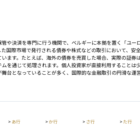
Term
保管や決済を専門に行う機関で、ベルギーに本拠を置く「ユー
した国際市場で発行される債券や株式などの取引において、安
ています。たとえば、海外の債券を売買した場合、実際の証券
テムを通じて処理されます。個人投資家が直接利用することは
が舞台となっていることが多く、国際的な金融取引の円滑な運
>
あ行
>
か行
>
さ行
>
た行