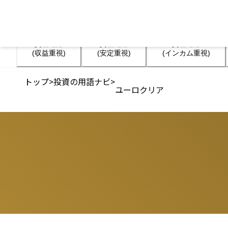
資産運用

資産運用

資産運用

(収益重視)
(安定重視)
(インカム重視)
トップ
>
投資の用語ナビ
>
ユーロクリア