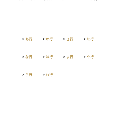
>
あ行
>
か行
>
さ行
>
た行
>
な行
>
は行
>
ま行
>
や行
>
ら行
>
わ行