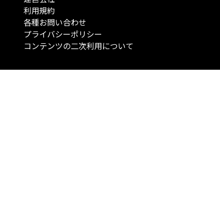
利用規約
各種お問い合わせ
プライバシーポリシー
コンテンツの二次利用について
当メディアで提供するコンテンツは、情報の提供を目的としており、投資
行動を勧誘する目的で、作成したものではありません。 銘柄の選択、売買
投資の最終決定は、お客様ご自身でご判断いただきますようお願いいたしま
コンテンツの情報は、弊社が信頼できると判断した情報源から入手したも
が、その情報源の確実性を保証したものではありません。 また、本コンテ
載内容は、予告なしに変更することがあります。
「投資のコンシェルジュ」はMONO Investmentの登録商標です（登録商標
6527070号）。
Copyright © 2022 株式会社MONO Investment All rights reserved.