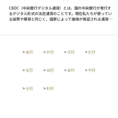
CBDC（中央銀行デジタル通貨）とは、国の中央銀行が発行す
るデジタル形式の法定通貨のことです。現在私たちが使ってい
る紙幣や硬貨と同じく、国家によって価値が保証される通貨で
すが、完全に電子的な形で発行され、スマートフォンや専用の
アプリなどを通じて利用されます。 これはビットコインなどの
暗号資産とは異なり、価格の安定性や信用力が国家の信用によ
って支えられているのが特徴です。CBDCの導入により、現金を
持ち歩かなくても安全で即時的な決済が可能になるほか、金融
>
あ行
>
か行
>
さ行
>
た行
サービスにアクセスできない人々への支援（金融包摂）や、送
金コストの削減などの効果も期待されています。 また、将来的
には金融政策の新しい手段として、利子付きのデジタル通貨の
発行や流通量の管理など、経済全体への影響力を高めるツール
>
な行
>
は行
>
ま行
>
や行
としても注目されています。資産運用を考える際にも、通貨制
度の変化や金融システムの進化がどのように市場に影響するか
を理解するために、重要な用語となります。
>
ら行
>
わ行