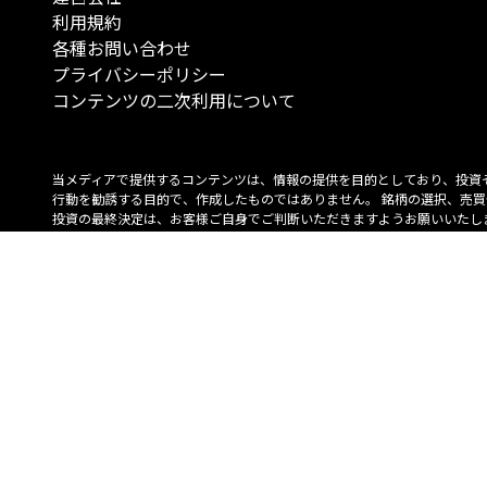
利用規約
各種お問い合わせ
プライバシーポリシー
コンテンツの二次利用について
当メディアで提供するコンテンツは、情報の提供を目的としており、投資
行動を勧誘する目的で、作成したものではありません。 銘柄の選択、売買
投資の最終決定は、お客様ご自身でご判断いただきますようお願いいたしま
コンテンツの情報は、弊社が信頼できると判断した情報源から入手したも
が、その情報源の確実性を保証したものではありません。 また、本コンテ
載内容は、予告なしに変更することがあります。
「投資のコンシェルジュ」はMONO Investmentの登録商標です（登録商標
6527070号）。
Copyright © 2022 株式会社MONO Investment All rights reserved.