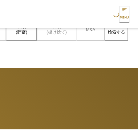
Loading...
MENU
保険

保険

M&A
検索する
(貯蓄)
(掛け捨て)