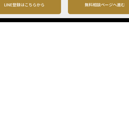
LINE登録はこちらから
無料相談ページへ進む
運営会社
利用規約
各種お問い合わせ
株式会社MONO Investment
プライバシーポリシー
コンテンツの二次利用
ンテンツは、情報の提供を目的としており、投資その他の行動を勧誘する目的で、作
投資の最終決定は、お客様ご自身でご判断いただきますようお願いいたします。 本
から入手したものですが、その情報源の確実性を保証したものではありません。 ま
があります。
「投資のコンシェルジュ」はMONO Investmentの登録商標です（登録商標第65270