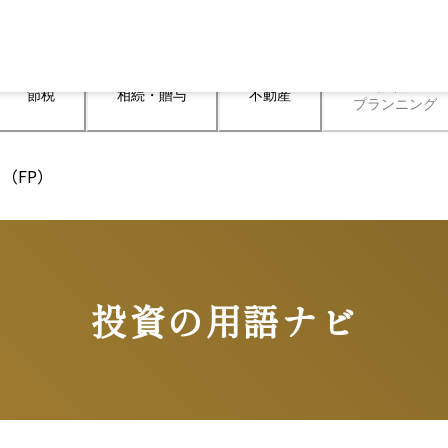
ライフ

節税
相続・贈与
不動産
プランニング
（FP）
投資の用語ナビ