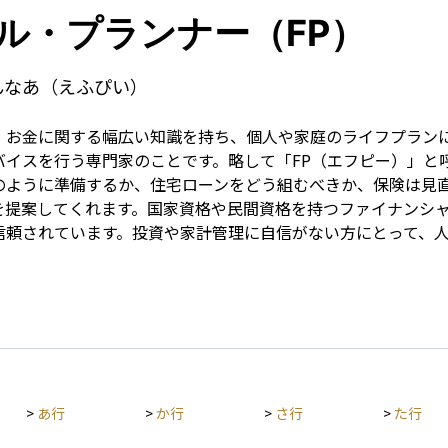
Term
ル・プランナー（FP）
んなあ（えふぴい）
、お金に関する幅広い知識を持ち、個人や家庭のライフプラン
バイスを行う専門家のことです。略して「FP（エフピー）」と
のように準備するか、住宅ローンをどう組むべきか、保険は見
を提案してくれます。国家資格や民間資格を持つファイナンシ
信頼されています。投資や家計管理に自信がない方にとって、
>
あ行
>
か行
>
さ行
>
た行