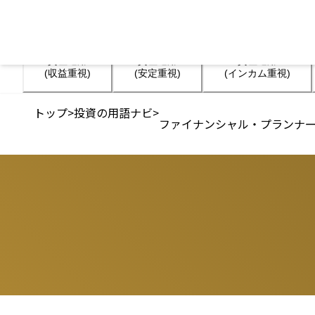
資産運用

資産運用

資産運用

(収益重視)
(安定重視)
(インカム重視)
トップ
>
投資の用語ナビ
>
ファイナンシャル・プランナー