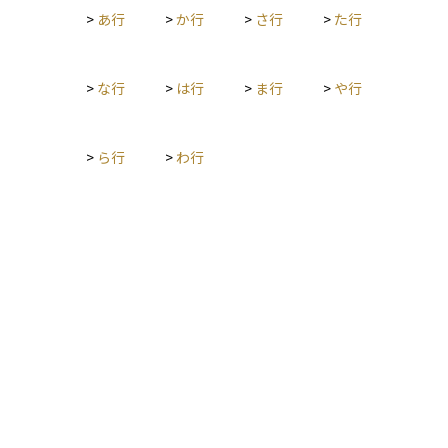
>
あ行
>
か行
>
さ行
>
た行
す。TTS（売るときのレート）と並んで、外貨との取引で実際
に使われる基準としてとても重要です。特に為替リスクを考え
るときには、TTSとTTBの差（スプレッド）を理解すること
が、コストを把握するうえで役立ちます。
>
な行
>
は行
>
ま行
>
や行
>
ら行
>
わ行