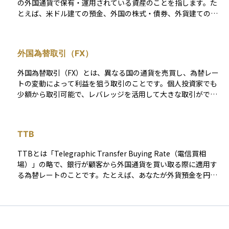
の外国通貨で保有・運用されている資産のことを指します。た
という特有のリスクを伴うため、初心者の方には慎重な検討が
とえば、米ドル建ての預金、外国の株式・債券、外貨建ての保
求められる商品です。
険商品や投資信託などがこれにあたります。 このような資産に
投資することで、日本国内だけでは得られない金利収入や成長
性にアクセスできるというメリットがあります。特に日本のよ
外国為替取引（FX）
うな低金利環境では、高金利の外国資産への投資は魅力的な選
択肢となることがあります。 一方で、外貨建て資産は為替相場
外国為替取引（FX）とは、異なる国の通貨を売買し、為替レー
の変動によって価値が上下する「為替リスク」が伴います。た
トの変動によって利益を狙う取引のことです。個人投資家でも
とえば、外貨ベースで利益が出ていても、円高になれば日本円
少額から取引可能で、レバレッジを活用して大きな取引ができ
での評価額は下がる可能性があります。そのため、外貨建て資
る点が特徴です。
産を保有する際は、為替差損益やヘッジの有無にも注意を払う
必要があります。 資産運用において、外貨建て資産は「分散投
資」の一環としても有効ですが、リスクとリターンのバランス
TTB
を考慮したうえで取り入れることが大切です。
TTBとは「Telegraphic Transfer Buying Rate（電信買相
場）」の略で、銀行が顧客から外国通貨を買い取る際に適用す
る為替レートのことです。たとえば、あなたが外貨預金を円に
戻すときや、海外から日本に送金された外貨を円に換えるとき
に使われるレートがTTBです。 このレートは、金融機関が実際
の為替相場に一定の手数料を加味して決定しており、通常、ニ
ュースなどで見る「為替レート（仲値）」よりも少し低く設定
されています。これは銀行側の利益分を差し引いているためで