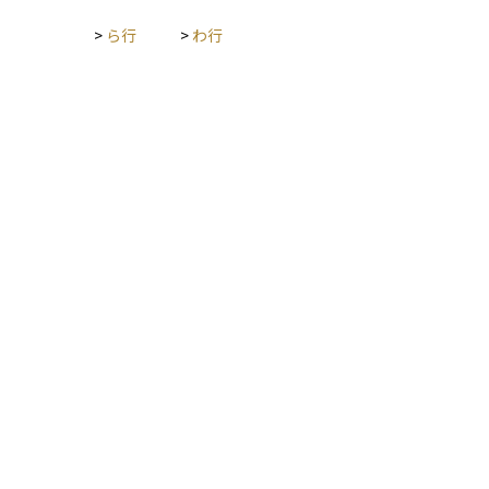
>
ら行
>
わ行