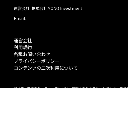
運営会社: 株式会社MONO Investment
Email:
運営会社
利用規約
各種お問い合わせ
プライバシーポリシー
コンテンツの二次利用について
当メディアで提供するコンテンツは、情報の提供を目的としており、投資
行動を勧誘する目的で、作成したものではありません。 銘柄の選択、売買
投資の最終決定は、お客様ご自身でご判断いただきますようお願いいたしま
コンテンツの情報は、弊社が信頼できると判断した情報源から入手したも
が、その情報源の確実性を保証したものではありません。 また、本コンテ
載内容は、予告なしに変更することがあります。