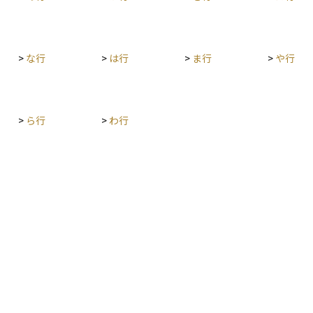
す。投資初心者にも利用しやすい仕組みとなって
国市場だ
おり、老後資金や将来の資産形成の手段として注
も左右さ
目されています。
ど、グロ
>
な行
>
は行
>
ま行
>
や行
、海外投
ールとし
機関投資
>
ら行
>
わ行
います。