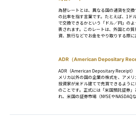
為替レートとは、異なる国の通貨を交換
の比率を指す言葉です。たとえば、1ド
で交換できるかという「ドル／円」のよ
表されます。このレートは、外国との貿
資、旅行などでお金をやり取りする際に
要な役割を果たします。為替レートは常
ており、その変動は国の経済状況や金利
的な要因などによって左右されます。資
ADR（American Depositary Rec
は、外貨建ての金融商品を購入する場合
為替レートの変動によって損益が発生す
ADR（American Depositary Recei
あるため、注意が必要です。
メリカ以外の国の企業の株式を、アメリ
投資家が米ドル建てで売買できるように
のことです。正式には「米国預託証券」
れ、米国の証券市場（NYSEやNASDAQ
通常の米国株と同じように取引すること
す。 ADRは、外国企業の株式をアメリカの銀行が
預かり、その株式を裏付けとして発行さ
みです。これにより、米国の投資家は外
接投資することなく、為替や取引制度の
にせずに外国企業に投資できるというメ