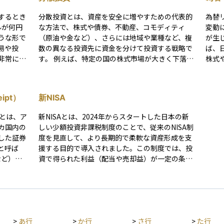
するとき
分散投資とは、資産を安全に増やすための代表的
為替
ルが何円
な方法で、株式や債券、不動産、コモディティ
変動
うな形で
（原油や金など）、さらには地域や業種など、複
が生じ
易や投
数の異なる投資先に資金を分けて投資する戦略で
ば、
非常に重
す。 例えば、特定の国の株式市場が大きく下落し
株式
に変動し
た場合でも、債券や他の地域の資産が値上がりす
円と
差、政治
る可能性があれば、全体としての損失を軽減でき
に投
産運用で
ます。このように、資金を一カ所に集中させるよ
と、
eipt）
新NISA
に、この
りも値動きの影響が分散されるため、長期的には
しま
ることが
より安定したリターンが期待できます。 ただし、
為替
pt）とは、ア
新NISAとは、2024年からスタートした日本の新
あらゆるリスクが消えるわけではなく、世界全体
為替
カ国内の
しい少額投資非課税制度のことで、従来のNISA制
の経済状況が悪化すれば同時に下落するケースも
動産
した証券
度を見直して、より長期的で柔軟な資産形成を支
あるため、投資を行う際は目標や投資期間、リス
べての
と呼ば
援する目的で導入されました。この制度では、投
ク許容度を考慮したうえで、計画的に実行するこ
とし
など）で
資で得られた利益（配当や売却益）が一定の条件
とが大切です。
通貨
ができま
のもとで非課税になるため、税負担を気にせずに
資産
投資ができます。新NISAでは「つみたて投資枠」
に投
れる仕組
と「成長投資枠」の2つの枠が用意されており、
クの
国株に直
年間の投資可能額や総額の上限も大幅に引き上げ
違いを気
られました。 また、非課税期間が無期限となった
>
あ行
>
か行
>
さ行
>
た行
リットが
ことで、より長期的な運用が可能となっていま