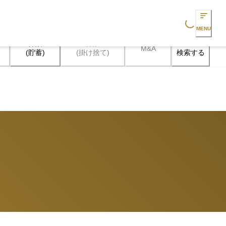
Loading...
MENU
保険

保険

M&A
検索する
(貯蓄)
(掛け捨て)