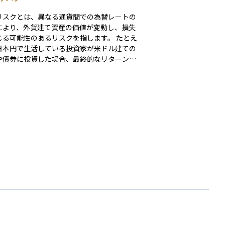
リスクとは、異なる通貨間での為替レートの
により、外貨建て資産の価値が変動し、損失
る可能性のあるリスクを指します。 たとえ
日本円で生活している投資家が米ドル建ての
や債券に投資した場合、最終的なリターンは
ドルの為替レートに大きく左右されます。仮
資先の価格が変わらなくても、円高が進む
日本円に換算した際の資産価値が目減りして
うことがあります。反対に、円安が進めば、
差益によって収益が増える場合もあります。
リスクは、外国株式、外貨建て債券、海外不
、グローバルファンドなど、外貨に関わるす
資産に存在する基本的なリスクです。 対策
ては、為替ヘッジ付きの商品を選ぶ、複数の
や地域に分散して投資する、長期的な視点で
を保有するなどの方法があります。海外資産
資する際は、リターンだけでなく、為替リス
存在も十分に理解しておくことが大切です。