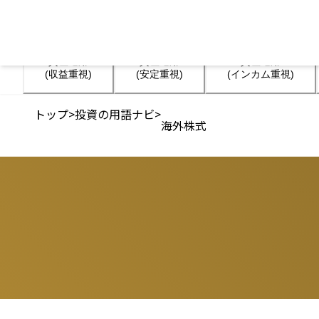
資産運用

資産運用

資産運用

(収益重視)
(安定重視)
(インカム重視)
トップ
>
投資の用語ナビ
>
海外株式