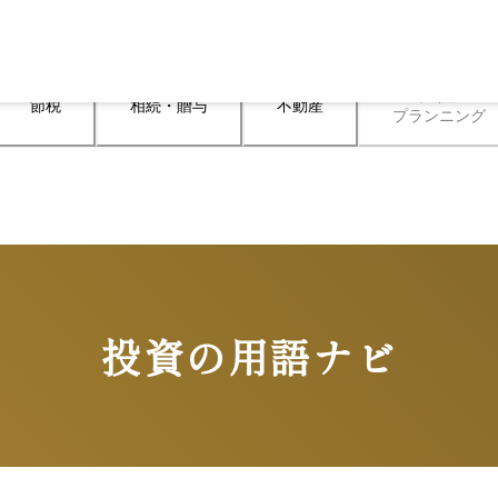
ライフ

節税
相続・贈与
不動産
プランニング
投資の用語ナビ