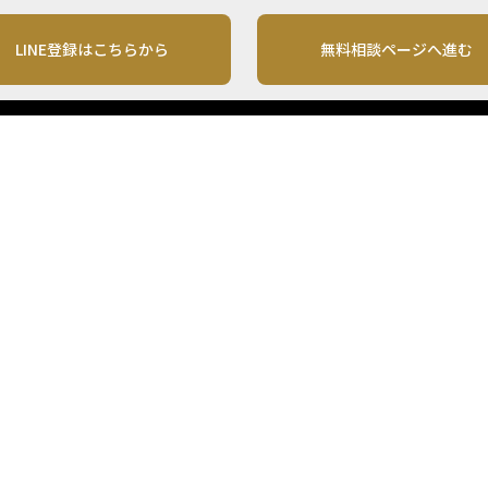
LINE登録はこちらから
無料相談ページへ進む
運営会社
利用規約
各種お問い合わせ
株式会社MONO Investment
プライバシーポリシー
コンテンツの二次利用
ンテンツは、情報の提供を目的としており、投資その他の行動を勧誘する目的で、作
投資の最終決定は、お客様ご自身でご判断いただきますようお願いいたします。 本
から入手したものですが、その情報源の確実性を保証したものではありません。 ま
があります。