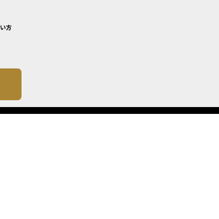
い方
について