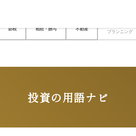
ライフ

節税
相続・贈与
不動産
プランニング
投資の用語ナビ