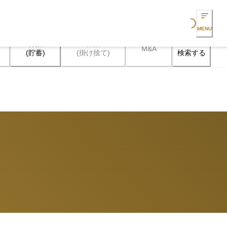
Loading...
MENU
保険

保険

M&A
検索する
(貯蓄)
(掛け捨て)