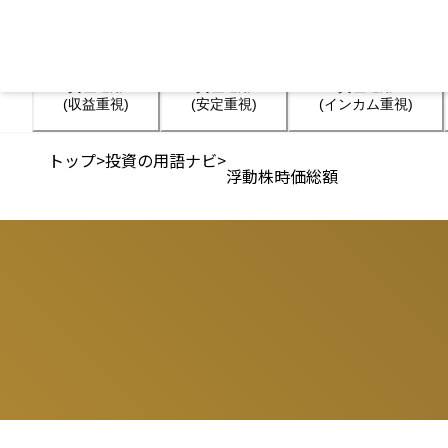
資産運用

資産運用

資産運用

(収益重視)
(安定重視)
(インカム重視)
トップ
>
投資の用語ナビ
>
浮動株時価総額