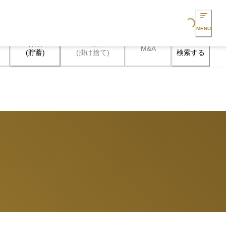
Loading...
MENU
保険

保険

M&A
検索する
(貯蓄)
(掛け捨て)