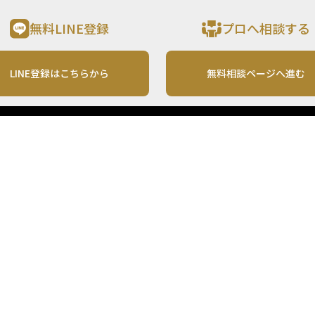
無料LINE登録
プロへ相談する
LINE登録はこちらから
無料相談ページへ進む
運営会社
利用規約
各種お問い合わせ
株式会社MONO Investment
プライバシーポリシー
コンテンツの二次利用
ンテンツは、情報の提供を目的としており、投資その他の行動を勧誘する目的で、作
投資の最終決定は、お客様ご自身でご判断いただきますようお願いいたします。 本