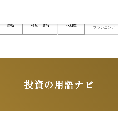
ライフ

節税
相続・贈与
不動産
プランニング
投資の用語ナビ