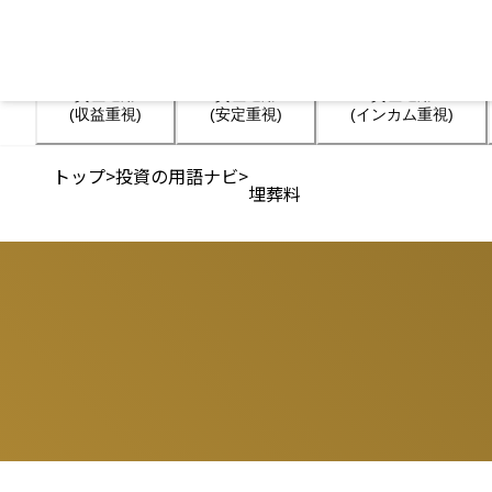
資産運用

資産運用

資産運用

(収益重視)
(安定重視)
(インカム重視)
トップ
>
投資の用語ナビ
>
埋葬料