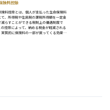
保険料控除
保険料控除とは、個人が支払った生命保険料
じて、所得税や住民税の課税所得額を一定金
で減らすことができる税制上の優遇制度で
この控除によって、納める税金が軽減される
、実質的に保険料の一部が戻ってくる効果が
保険は、「一般生命保険」
護医療保険」「個人年金保険」の3つの区分
かれており、それぞれに控除限度額が設けら
います。控除を受けるには、保険会社から発
れる控除証明書を年末調整や確定申告の際に
する必要があります。保険による万一への備
、節税効果の両方を得られる制度として、多
人に活用されています。初心者にとっても、
保険を契約する際にはこの控除制度の存在を
ておくことで、より効果的な保険選びや家計
につなげることができます。