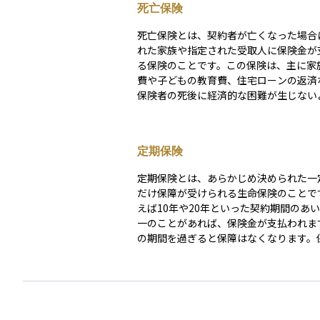
死亡保険
死亡保険とは、契約者が亡くなった場合
れた家族や指定された受取人に保険金が
る保険のことです。この保険は、主に家
費や子どもの教育費、住宅ローンの返済
保険者の死後に経済的な困難が生じない
えるためのものです。 投資とは少し性質が異なり
ますが、万が一のリスクに備えるという
産運用やライフプランの一環として重要
定期保険
占めています。また、保険の種類によっ
定の年数を超えると解約返戻金が発生す
定期保険とは、あらかじめ決められた一
長期的な資産形成の手段として活用され
だけ保障が受けられる生命保険のことで
あります。
えば10年や20年といった契約期間のあ
一のことがあれば、保険金が支払われま
の期間を過ぎると保障はなくなります。
が限定されているため、保険料は比較的
されています。特に子育て世代や住宅ロ
えている方など、特定の期間だけ万が一
重視したい場合に適しています。貯蓄性
純粋に「保障のための保険」である点が