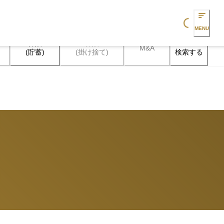
Loading...
MENU
保険

保険

M&A
検索する
(貯蓄)
(掛け捨て)