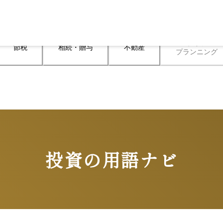
ライフ

節税
相続・贈与
不動産
プランニング
投資の用語ナビ