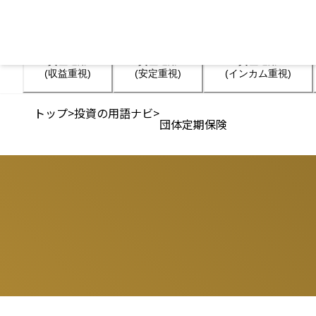
資産運用

資産運用

資産運用

(収益重視)
(安定重視)
(インカム重視)
トップ
>
投資の用語ナビ
>
団体定期保険