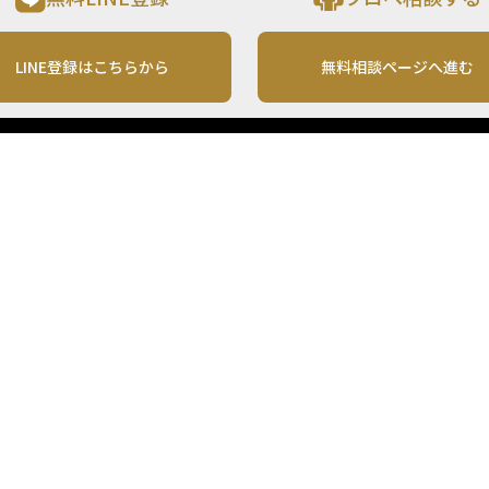
LINE登録はこちらから
無料相談ページへ進む
運営会社
利用規約
各種お問い合わせ
株式会社MONO Investment
プライバシーポリシー
コンテンツの二次利用
ンテンツは、情報の提供を目的としており、投資その他の行動を勧誘する目的で、作
投資の最終決定は、お客様ご自身でご判断いただきますようお願いいたします。 本
から入手したものですが、その情報源の確実性を保証したものではありません。 ま
があります。