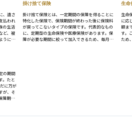
掛け捨て保険
生命
に、遺さ
掛け捨て保険とは、一定期間の保障を得ることに
生命
支払われ
特化した保険で、保険期間が終わった後に保険料
に応
族の生活
が戻ってこないタイプの保険です。代表的なもの
額ま
など、被
に、定期型の生命保険や医療保険があります。保
す。
ように備
障が必要な期間に絞って加入できるため、毎月の
ため
保険料を安く抑えられるのが大きな特徴です。貯
あります。 対象となる
点で、資
蓄機能はないものの、万一に備えるコストパフォ
「介
な位置を
ーマンスが高く、特に子育て世代や住宅ローン返
に分
ては、一
済中など、一時的に大きな保障を必要とする方に
れて
るため、
適しています。「お金が戻らないから損」と感じ
行さ
定の期間
ることも
る方もいますが、必要な時期に必要な保障を効率
提出
す。たと
よく確保する手段として、多くの方に利用されて
えと
いだに万が
います。
くの
すが、そ
生命
保障期間
知っ
安く設定
管理
ーンを抱
の保障を
はなく、
特徴で