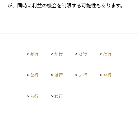
が、同時に利益の機会を制限する可能性もあります。
>
あ行
>
か行
>
さ行
>
た行
>
な行
>
は行
>
ま行
>
や行
>
ら行
>
わ行