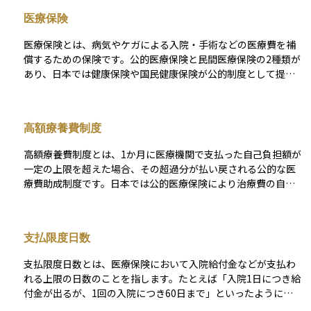
どを補う目的で設定されるため、金額が高過ぎても保険料負担
医療保険
が重くなり、逆に低過ぎると入院時の支出を賄い切れない恐れ
があります。 資産運用の観点では、万一の医療費リスクを事前
医療保険とは、病気やケガによる入院・手術などの医療費を補
にヘッジすることで、手元資金を投資に回す余裕を保ちやすく
償するための保険です。公的医療保険と民間医療保険の2種類が
なるため、適切な日額設定が長期的な資産形成を左右する重要
あり、日本では健康保険や国民健康保険が公的制度として提供
なポイントとなります。
されています。一方、民間医療保険は、公的保険でカバーしき
れない自己負担分や特定の治療費を補填するために活用されま
す。契約内容によって給付金の額や支払い条件が異なり、将来
高額療養費制度
の医療費負担を軽減するために重要な役割を果たします。
高額療養費制度とは、1か月に医療機関で支払った自己負担額が
一定の上限を超えた場合、その超過分が払い戻される公的な医
療費助成制度です。日本では公的医療保険により治療費の自己
負担割合は原則3割（高齢者などは1〜2割）に抑えられていま
すが、手術や長期入院などで医療費が高額になると家計への影
響は大きくなります。こうした経済的負担を軽減するために設
支払限度日数
けられているのが、この高額療養費制度です。 上限額は、70歳
未満と70歳以上で異なり、さらに所得区分（年収の目安）によ
支払限度日数とは、医療保険において入院給付金などが支払わ
って細かく設定されています。たとえば、年収約370万〜770万
れる上限の日数のことを指します。たとえば「入院1日につき給
円の方（一般的な所得層）では、1か月あたりの自己負担限度額
付金が出るが、1回の入院につき60日まで」といったように、
は「約8万円＋（総医療費−26.7万円）×1％」となります。これ
保険会社ごとに定められた日数制限があります。 この上限を超