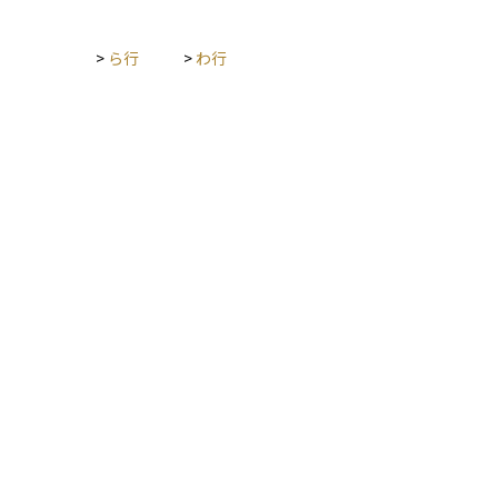
>
ら行
>
わ行