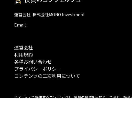
運営会社: 株式会社MONO Investment
Email:
運営会社
利用規約
各種お問い合わせ
プライバシーポリシー
コンテンツの二次利用について
当メディアで提供するコンテンツは、情報の提供を目的としており、投資
行動を勧誘する目的で、作成したものではありません。 銘柄の選択、売買
投資の最終決定は、お客様ご自身でご判断いただきますようお願いいたしま
コンテンツの情報は、弊社が信頼できると判断した情報源から入手したも
が、その情報源の確実性を保証したものではありません。 また、本コンテ
載内容は、予告なしに変更することがあります。