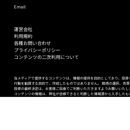
Email:
運営会社
利用規約
各種お問い合わせ
プライバシーポリシー
コンテンツの二次利用について
当メディアで提供するコンテンツは、情報の提供を目的としており、投資
行動を勧誘する目的で、作成したものではありません。 銘柄の選択、売買
投資の最終決定は、お客様ご自身でご判断いただきますようお願いいたしま
コンテンツの情報は、弊社が信頼できると判断した情報源から入手したも
が、その情報源の確実性を保証したものではありません。 また、本コンテ
載内容は、予告なしに変更することがあります。
「投資のコンシェルジュ」はMONO Investmentの登録商標です（登録商標
6527070号）。