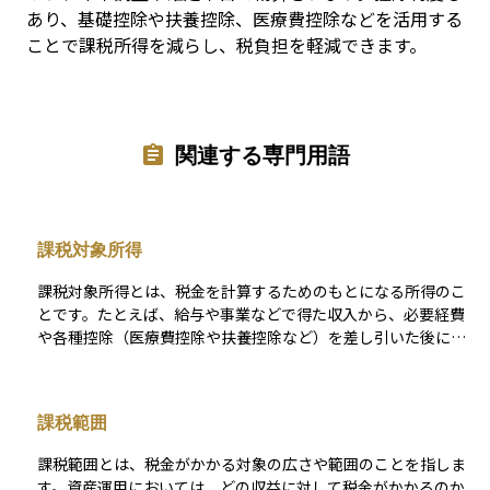
あり、基礎控除や扶養控除、医療費控除などを活用する
ことで課税所得を減らし、税負担を軽減できます。
関連する専門用語
課税対象所得
課税対象所得とは、税金を計算するためのもとになる所得のこ
とです。たとえば、給与や事業などで得た収入から、必要経費
や各種控除（医療費控除や扶養控除など）を差し引いた後に残
る金額がこれにあたります。この金額に基づいて所得税や住民
税が決まるため、「いくら稼いだか」ではなく、「いくらに対
して税金がかかるか」という点が重要になります。 投資の場合
課税範囲
も、配当金や売却益から必要な経費や控除を差し引いた後の金
額が課税対象所得になります。税金の負担を正しく理解するた
課税範囲とは、税金がかかる対象の広さや範囲のことを指しま
めに、この考え方はとても大切です。
す。資産運用においては、どの収益に対して税金がかかるのか