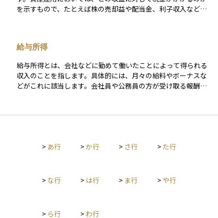
を示すもので、たとえば株の売却益や配当金、利子収入などが
含まれます。日本では、国内外で得た一定の金融収益に対して
所得税や住民税が課せられるため、自分がどの収入について申
告しなければならないのかを理解することが大切です。課税範
給与所得
囲を正しく理解することで、予想外の納税を避けたり、適切な
節税対策を行うことができます。
給与所得とは、会社などに勤めて働いたことによって得られる
収入のことを指します。具体的には、月々の給料やボーナスな
どがこれに該当します。会社員や公務員の方が受け取る報酬は
すべてこの給与所得にあたります。税金の計算においては、収
入金額から「給与所得控除」と呼ばれる必要経費のようなもの
を差し引いた後の金額が、実際の課税対象となります。投資の
世界では、自分が得ている所得の種類を理解することが、資産
運用の第一歩としてとても大切です。
>
あ行
>
か行
>
さ行
>
た行
>
な行
>
は行
>
ま行
>
や行
>
ら行
>
わ行