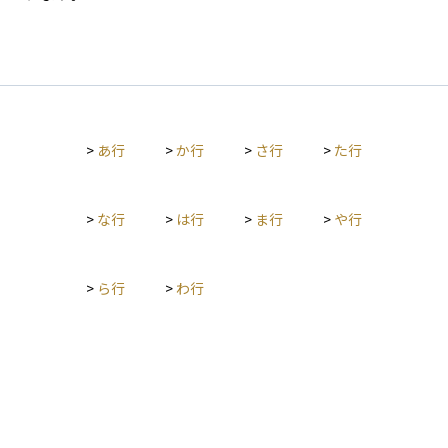
>
あ行
>
か行
>
さ行
>
た行
>
な行
>
は行
>
ま行
>
や行
>
ら行
>
わ行