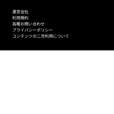
運営会社
利用規約
各種お問い合わせ
プライバシーポリシー
コンテンツの二次利用について
当メディアで提供するコンテンツは、情報の提供を目的としており、投資
行動を勧誘する目的で、作成したものではありません。 銘柄の選択、売買
投資の最終決定は、お客様ご自身でご判断いただきますようお願いいたしま
コンテンツの情報は、弊社が信頼できると判断した情報源から入手したも
が、その情報源の確実性を保証したものではありません。 また、本コンテ
載内容は、予告なしに変更することがあります。
「投資のコンシェルジュ」はMONO Investmentの登録商標です（登録商標
6527070号）。
Copyright © 2022 株式会社MONO Investment All rights reserved.