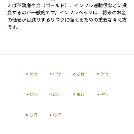
えば不動産や金（ゴールド）、インフレ連動債などに投
資するのが一般的です。インフレヘッジは、将来のお金
の価値が目減りするリスクに備えるための重要な考え方
です。
>
あ行
>
か行
>
さ行
>
た行
>
な行
>
は行
>
ま行
>
や行
>
ら行
>
わ行