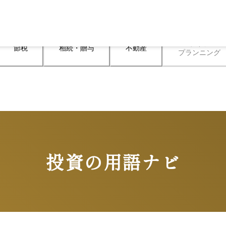
ライフ

節税
相続・贈与
不動産
プランニング
投資の用語ナビ