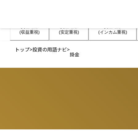
資産運用

資産運用

資産運用

(収益重視)
(安定重視)
(インカム重視)
トップ
>
投資の用語ナビ
>
掛金