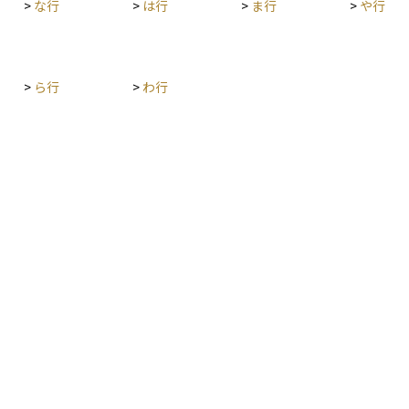
>
な行
>
は行
>
ま行
>
や行
>
ら行
>
わ行