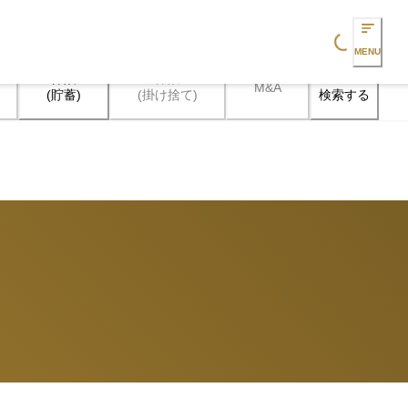
Loading...
MENU
保険

保険

M&A
検索する
(貯蓄)
(掛け捨て)