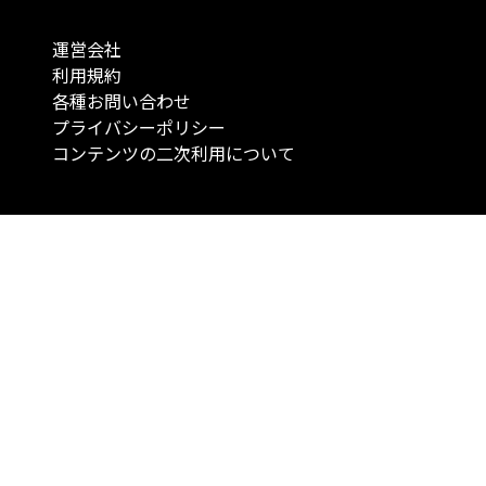
運営会社
利用規約
各種お問い合わせ
プライバシーポリシー
コンテンツの二次利用について
当メディアで提供するコンテンツは、情報の提供を目的としており、投資
行動を勧誘する目的で、作成したものではありません。 銘柄の選択、売買
投資の最終決定は、お客様ご自身でご判断いただきますようお願いいたしま
コンテンツの情報は、弊社が信頼できると判断した情報源から入手したも
が、その情報源の確実性を保証したものではありません。 また、本コンテ
載内容は、予告なしに変更することがあります。
「投資のコンシェルジュ」はMONO Investmentの登録商標です（登録商標
6527070号）。
Copyright © 2022 株式会社MONO Investment All rights reserved.