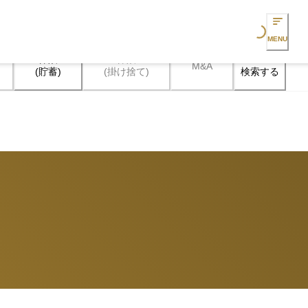
Loading...
MENU
保険

保険

M&A
検索する
(貯蓄)
(掛け捨て)