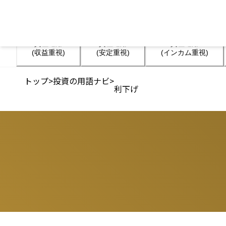
資産運用

資産運用

資産運用

(収益重視)
(安定重視)
(インカム重視)
トップ
>
投資の用語ナビ
>
利下げ