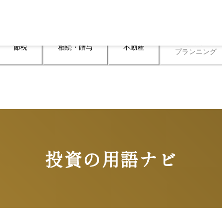
ライフ

節税
相続・贈与
不動産
プランニング
投資の用語ナビ