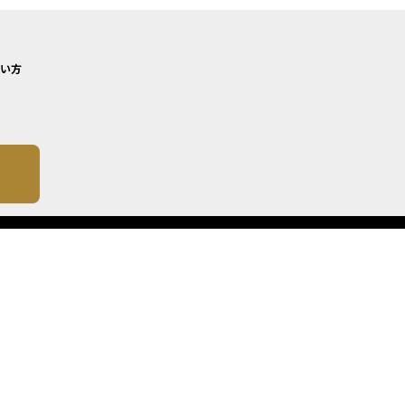
い方
について