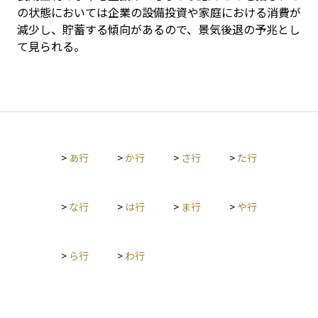
の状態においては企業の設備投資や家庭における消費が
減少し、貯蓄する傾向があるので、景気後退の予兆とし
て見られる。
>
あ行
>
か行
>
さ行
>
た行
>
な行
>
は行
>
ま行
>
や行
>
ら行
>
わ行