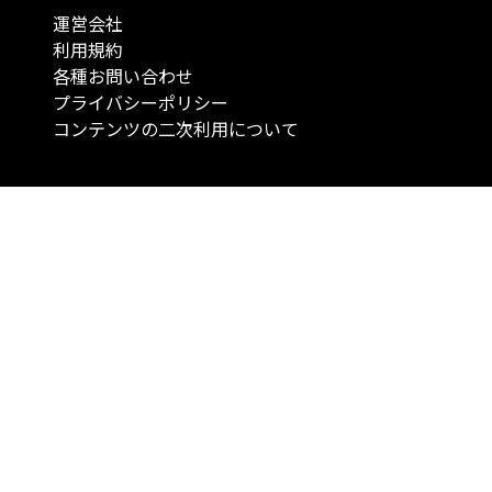
運営会社
利用規約
各種お問い合わせ
プライバシーポリシー
コンテンツの二次利用について
当メディアで提供するコンテンツは、情報の提供を目的としており、投資
行動を勧誘する目的で、作成したものではありません。 銘柄の選択、売買
投資の最終決定は、お客様ご自身でご判断いただきますようお願いいたしま
コンテンツの情報は、弊社が信頼できると判断した情報源から入手したも
が、その情報源の確実性を保証したものではありません。 また、本コンテ
載内容は、予告なしに変更することがあります。
「投資のコンシェルジュ」はMONO Investmentの登録商標です（登録商標
6527070号）。
Copyright © 2022 株式会社MONO Investment All rights reserved.