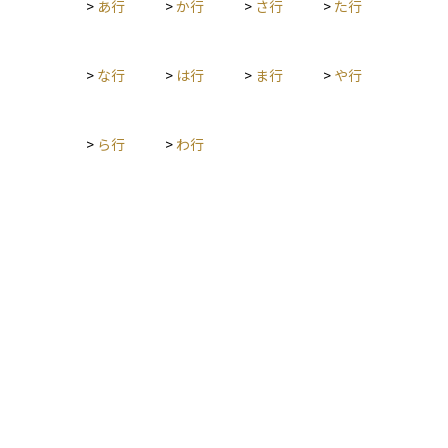
>
あ行
>
か行
>
さ行
>
た行
>
な行
>
は行
>
ま行
>
や行
>
ら行
>
わ行