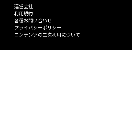
運営会社
利用規約
各種お問い合わせ
プライバシーポリシー
コンテンツの二次利用について
当メディアで提供するコンテンツは、情報の提供を目的としており、投資
行動を勧誘する目的で、作成したものではありません。 銘柄の選択、売買
投資の最終決定は、お客様ご自身でご判断いただきますようお願いいたしま
コンテンツの情報は、弊社が信頼できると判断した情報源から入手したも
が、その情報源の確実性を保証したものではありません。 また、本コンテ
載内容は、予告なしに変更することがあります。
「投資のコンシェルジュ」はMONO Investmentの登録商標です（登録商標
6527070号）。
Copyright © 2022 株式会社MONO Investment All rights reserved.