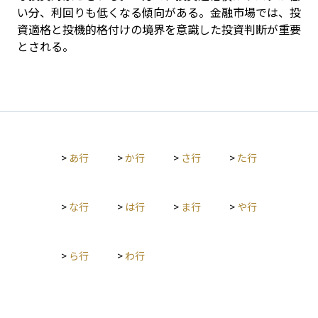
い分、利回りも低くなる傾向がある。金融市場では、投
資適格と投機的格付けの境界を意識した投資判断が重要
とされる。
>
あ行
>
か行
>
さ行
>
た行
>
な行
>
は行
>
ま行
>
や行
>
ら行
>
わ行