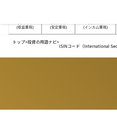
資産運用

資産運用

資産運用

(収益重視)
(安定重視)
(インカム重視)
トップ
>
投資の用語ナビ
>
ISINコード（International S