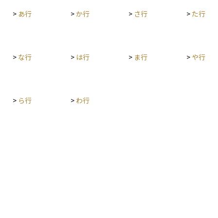
>
あ行
>
か行
>
さ行
>
た行
>
な行
>
は行
>
ま行
>
や行
>
ら行
>
わ行