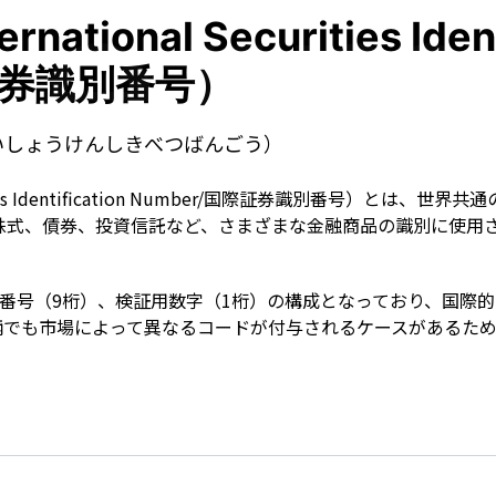
Term
ational Securities Ident
際証券識別番号）
いしょうけんしきべつばんごう）
curities Identification Number/国際証券識別番号）とは、
。株式、債券、投資信託など、さまざまな金融商品の識別に使用
固有番号（9桁）、検証用数字（1桁）の構成となっており、国際
柄でも市場によって異なるコードが付与されるケースがあるた