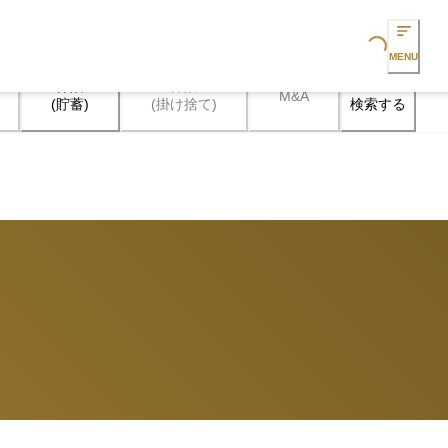
Loading...
MENU
保険

保険

M&A
検索する
(貯蓄)
(掛け捨て)