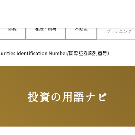
ライフ

節税
相続・贈与
不動産
プランニング
ecurities Identification Number/国際証券識別番号）
投資の用語ナビ