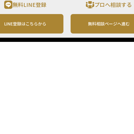
無料LINE登録
プロへ相談する
LINE登録はこちらから
無料相談ページへ進む
運営会社
利用規約
各種お問い合わせ
株式会社MONO Investment
プライバシーポリシー
コンテンツの二次利用
ンテンツは、情報の提供を目的としており、投資その他の行動を勧誘する目的で、作
投資の最終決定は、お客様ご自身でご判断いただきますようお願いいたします。 本
から入手したものですが、その情報源の確実性を保証したものではありません。 ま
があります。