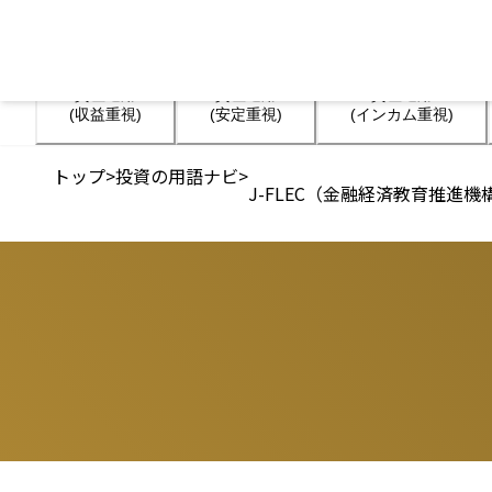
資産運用

資産運用

資産運用

(収益重視)
(安定重視)
(インカム重視)
トップ
>
投資の用語ナビ
>
J-FLEC（金融経済教育推進機