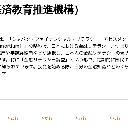
Term
融経済教育推進機構）
とは、「ジャパン・ファイナンシャル・リテラシー・アセスメント・
 Education Consortium）」の略称で、日本における金融リテ
融庁や学識経験者などが連携し、日本人の金融リテラシーの現
ます。特に「金融リテラシー調査」という形で、定期的に国民
知られています。投資を始める際、自分の金融知識がどのくらい
ます。
>
あ行
>
か行
>
さ行
>
た行