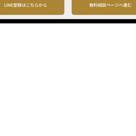
LINE登録はこちらから
無料相談ページへ進む
運営会社
利用規約
各種お問い合わせ
株式会社MONO Investment
プライバシーポリシー
コンテンツの二次利用
ンテンツは、情報の提供を目的としており、投資その他の行動を勧誘する目的で、作
投資の最終決定は、お客様ご自身でご判断いただきますようお願いいたします。 本
から入手したものですが、その情報源の確実性を保証したものではありません。 ま
があります。
「投資のコンシェルジュ」はMONO Investmentの登録商標です（登録商標第65270