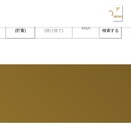
Loading...
MENU
保険

保険

M&A
検索する
(貯蓄)
(掛け捨て)