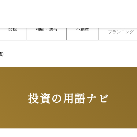
ライフ

節税
相続・贈与
不動産
プランニング
構）
投資の用語ナビ