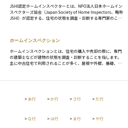
JSHI認定ホームインスペクターとは、NPO法人日本ホームイン
スペクターズ協会（Japan Society of Home Inspectors、略称
JSHI）が認定する、住宅の状態を調査・診断する専門家のこと
です。この資格は、ホームインスペクションの基礎知識だけで
なく、建築構造、設備、劣化の診断に関する一定の技術力と倫
理観を有していることを証明するものです。 主に中古住宅の売
ホームインスペクション
買時に第三者として公正な立場から建物の状況を調査し、購入
者や投資家が安心して判断できる情報を提供します。JSHI認定
ホームインスペクションとは、住宅の購入や売却の際に、専門
インスペクターは、建築士資格を有していることが多く、既存
の建築士などが建物の状態を調査・診断することを指します。
住宅状況調査技術者とのダブル資格で活動しているケースもあ
主に中古住宅で利用されることが多く、屋根や外壁、基礎、配
ります。不動産投資の現場では、信頼性の高い調査を求める
管、電気設備などが適切に機能しているか、安全性に問題がな
人々にとって心強い存在です。
いかなどをチェックします。これにより、購入後に思わぬ修繕
費が発生するリスクを事前に減らすことができます。不動産投
資においては、物件の価値や将来の維持コストを判断するうえ
で、非常に重要な手続きのひとつです。 初心者の方にとって
>
あ行
>
か行
>
さ行
>
た行
は、物件の見た目だけで判断せず、ホームインスペクションの
結果を活用することで、安心して投資判断ができるようになり
ます。
>
な行
>
は行
>
ま行
>
や行