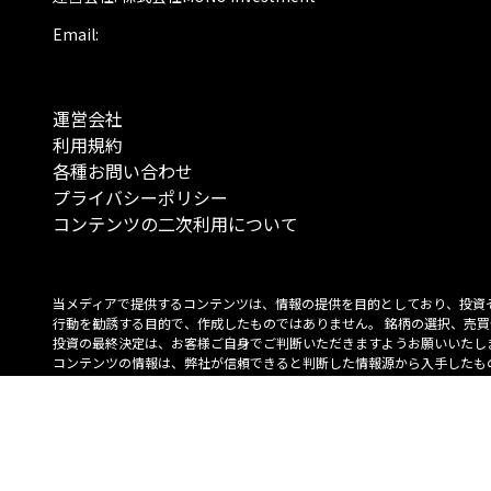
Email:
運営会社
利用規約
各種お問い合わせ
プライバシーポリシー
コンテンツの二次利用について
当メディアで提供するコンテンツは、情報の提供を目的としており、投資
行動を勧誘する目的で、作成したものではありません。 銘柄の選択、売買
投資の最終決定は、お客様ご自身でご判断いただきますようお願いいたしま
コンテンツの情報は、弊社が信頼できると判断した情報源から入手したも
が、その情報源の確実性を保証したものではありません。 また、本コンテ
載内容は、予告なしに変更することがあります。
「投資のコンシェルジュ」はMONO Investmentの登録商標です（登録商標