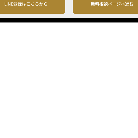
LINE登録はこちらから
無料相談ページへ進む
運営会社
利用規約
各種お問い合わせ
株式会社MONO Investment
プライバシーポリシー
コンテンツの二次利用
ンテンツは、情報の提供を目的としており、投資その他の行動を勧誘する目的で、作
投資の最終決定は、お客様ご自身でご判断いただきますようお願いいたします。 本
から入手したものですが、その情報源の確実性を保証したものではありません。 ま
があります。
「投資のコンシェルジュ」はMONO Investmentの登録商標です（登録商標第65270