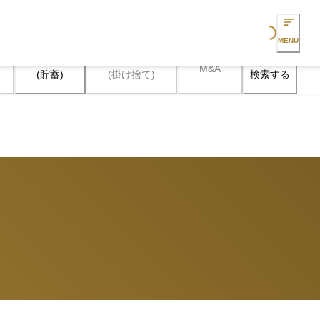
Loading...
MENU
保険

保険

M&A
検索する
(貯蓄)
(掛け捨て)