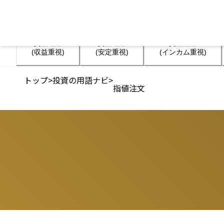
資産運用

資産運用

資産運用

(収益重視)
(安定重視)
(インカム重視)
トップ
>
投資の用語ナビ
>
指値注文