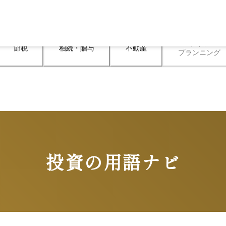
ライフ

節税
相続・贈与
不動産
プランニング
投資の用語ナビ