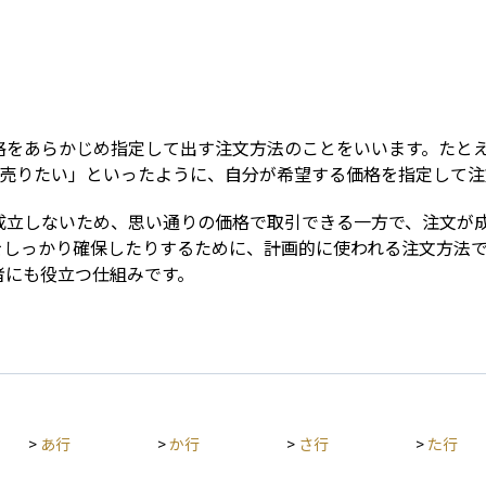
Term
をあらかじめ指定して出す注文方法のことをいいます。たとえば
たら売りたい」といったように、自分が希望する価格を指定して
成立しないため、思い通りの価格で取引できる一方で、注文が
をしっかり確保したりするために、計画的に使われる注文方法
者にも役立つ仕組みです。
>
あ行
>
か行
>
さ行
>
た行