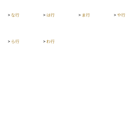
>
な行
>
は行
>
ま行
>
や行
>
ら行
>
わ行