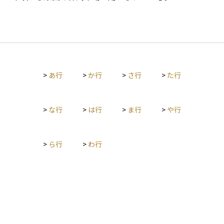
>
あ行
>
か行
>
さ行
>
た行
>
な行
>
は行
>
ま行
>
や行
>
ら行
>
わ行