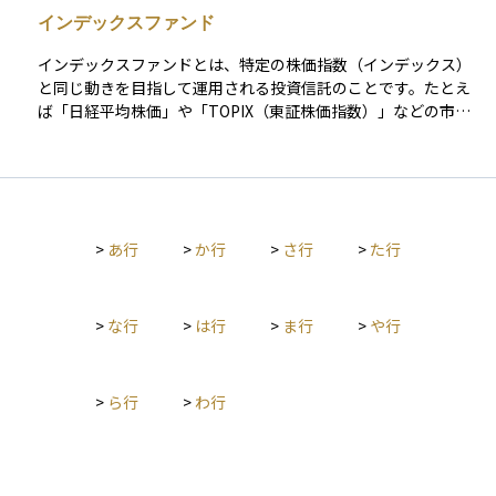
て知られています。 この指数は、ニューヨーク証券取引所（NY
インデックスファンド
SE）、ナスダック（NASDAQ）、NYSEアメリカンなどに上場
している米国企業の株式のほぼすべてを対象としており、大型
インデックスファンドとは、特定の株価指数（インデックス）
株・中型株・小型株・超小型株まで約4,000銘柄以上を網羅して
と同じ動きを目指して運用される投資信託のことです。たとえ
います。そのため、米国株式市場の“トータル”な動きを反映す
ば「日経平均株価」や「TOPIX（東証株価指数）」などの市場
るインデックスとして、非常に広範な分散性を持っています。
全体の動きを示す指数に連動するように設計されています。こ
CRSP USトータル・マーケット・インデックスは、バンガード
の仕組みにより、個別の銘柄を選ぶ手間がなく、市場全体に分
社が提供するETF「VTI（Vanguard Total Stock Market ET
散投資ができるのが特徴です。また、運用の手間が少ないた
F）」の連動対象インデックスとしても有名で、長期的な米国経
め、手数料が比較的安いことも魅力の一つです。投資初心者に
済の成長に広く投資できる商品として個人投資家にも人気があ
とっては、安定した長期運用の第一歩として選びやすいファン
ります。 この指数に連動する投資信託やETFを保有すれば、米
>
あ行
>
か行
>
さ行
>
た行
ドの一つです。
国経済全体の成長をひとつの投資で捉えることができるという
点で、特にインデックス投資を志向する人々にとって重要な存
在です。
>
な行
>
は行
>
ま行
>
や行
>
ら行
>
わ行