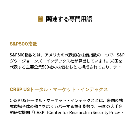
関連する専門用語
S&P500指数
S&P500指数とは、アメリカの代表的な株価指数の一つで、S&P
ダウ・ジョーンズ・インデックス社が算出しています。米国を
代表する主要企業500社の株価をもとに構成されており、テク
ノロジー、金融、ヘルスケアなど幅広い業種が含まれるのが特
徴です。 この指数は、米国株式市場全体の動向を示す指標とし
て世界中の投資家に注目されており、投資信託やETF（上場投
CRSP USトータル・マーケット・インデックス
資信託）のベンチマークとしても広く活用されています。「ア
メリカ経済の健康状態を測る体温計」とも言われる、非常に重
CRSP USトータル・マーケット・インデックスとは、米国の株
要な指標です。
式市場全体の動きを広くカバーする株価指数で、米国の大手金
融研究機関「CRSP（Center for Research in Security Price
s）」が算出・公表しています。CRSPはシカゴ大学のビジネス
スクールに拠点を持ち、信頼性の高い金融データ提供機関とし