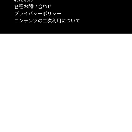
各種お問い合わせ
プライバシーポリシー
コンテンツの二次利用について
当メディアで提供するコンテンツは、情報の提供を目的としており、投資
行動を勧誘する目的で、作成したものではありません。 銘柄の選択、売買
投資の最終決定は、お客様ご自身でご判断いただきますようお願いいたしま
コンテンツの情報は、弊社が信頼できると判断した情報源から入手したも
が、その情報源の確実性を保証したものではありません。 また、本コンテ
載内容は、予告なしに変更することがあります。
「投資のコンシェルジュ」はMONO Investmentの登録商標です（登録商標
6527070号）。
Copyright © 2022 株式会社MONO Investment All rights reserved.