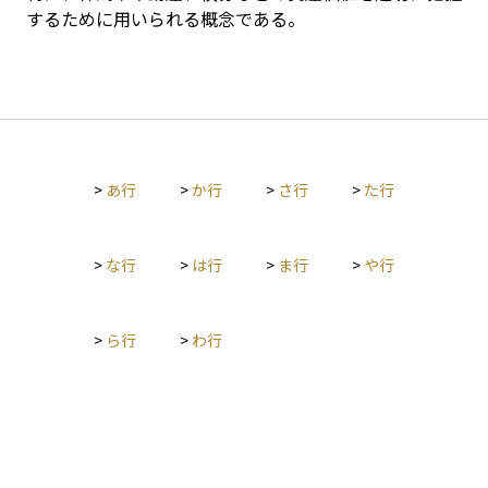
するために用いられる概念である。
>
あ行
>
か行
>
さ行
>
た行
>
な行
>
は行
>
ま行
>
や行
>
ら行
>
わ行