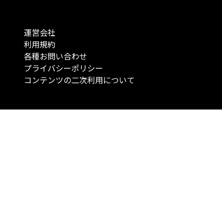
運営会社
利用規約
各種お問い合わせ
プライバシーポリシー
コンテンツの二次利用について
当メディアで提供するコンテンツは、情報の提供を目的としており、投資
行動を勧誘する目的で、作成したものではありません。 銘柄の選択、売買
投資の最終決定は、お客様ご自身でご判断いただきますようお願いいたしま
コンテンツの情報は、弊社が信頼できると判断した情報源から入手したも
が、その情報源の確実性を保証したものではありません。 また、本コンテ
載内容は、予告なしに変更することがあります。
「投資のコンシェルジュ」はMONO Investmentの登録商標です（登録商標
6527070号）。
Copyright © 2022 株式会社MONO Investment All rights reserved.