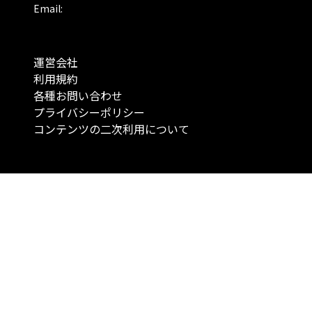
Email:
運営会社
利用規約
各種お問い合わせ
プライバシーポリシー
コンテンツの二次利用について
当メディアで提供するコンテンツは、情報の提供を目的としており、投資
行動を勧誘する目的で、作成したものではありません。 銘柄の選択、売買
投資の最終決定は、お客様ご自身でご判断いただきますようお願いいたしま
コンテンツの情報は、弊社が信頼できると判断した情報源から入手したも
が、その情報源の確実性を保証したものではありません。 また、本コンテ
載内容は、予告なしに変更することがあります。
「投資のコンシェルジュ」はMONO Investmentの登録商標です（登録商標
6527070号）。