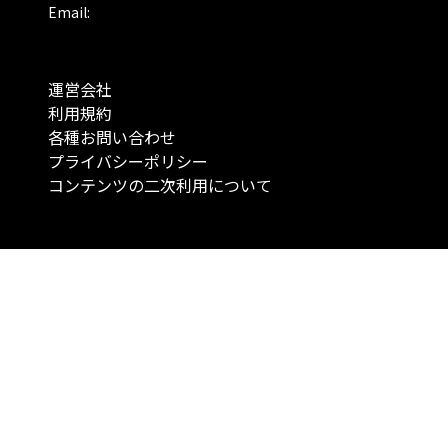
Email:
運営会社
利用規約
各種お問い合わせ
プライバシーポリシー
コンテンツの二次利用について
当メディアで提供するコンテンツは、情報の提供を目的としており、投資
行動を勧誘する目的で、作成したものではありません。 銘柄の選択、売買
投資の最終決定は、お客様ご自身でご判断いただきますようお願いいたしま
コンテンツの情報は、弊社が信頼できると判断した情報源から入手したも
が、その情報源の確実性を保証したものではありません。 また、本コンテ
載内容は、予告なしに変更することがあります。
「投資のコンシェルジュ」はMONO Investmentの登録商標です（登録商標
6527070号）。